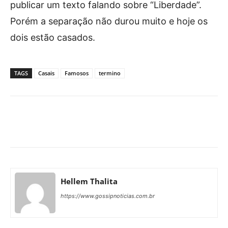
publicar um texto falando sobre “Liberdade”.
Porém a separação não durou muito e hoje os
dois estão casados.
TAGS
Casais
Famosos
termino
Facebook
X
Pinterest
What
Hellem Thalita
https://www.gossipnoticias.com.br