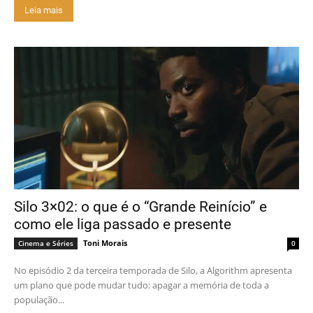
Leia mais
Silo 3×02: o que é o “Grande Reinício” e
como ele liga passado e presente
Toni Morais
Cinema e Séries
0
No episódio 2 da terceira temporada de Silo, a Algorithm apresenta
um plano que pode mudar tudo: apagar a memória de toda a
população...