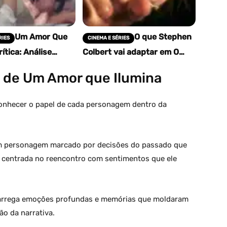
Um Amor Que
O que Stephen
RIES
CINEMA E SÉRIES
ítica: Análise
Colbert vai adaptar em O
 do K-Drama
Senhor dos Anéis: Sombras
 da Netflix (2026)
do Passado? Os capítulos
 de Um Amor que Ilumina
Pena?
perdidos da jornada de…
conhecer o papel de cada personagem dentro da
um personagem marcado por decisões do passado que
é centrada no reencontro com sentimentos que ele
arrega emoções profundas e memórias que moldaram
ão da narrativa.