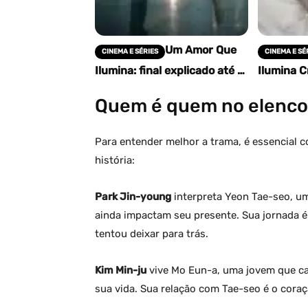
Um Amor Que
CINEMA E SÉRIES
CINEMA E SÉ
Ilumina: final explicado até o
Ilumina Cr
episódio 8 — por que Tae-
Completa
seo e Eun-a terminam de
Romântico
Quem é quem no elenco
novo?
– Vale a 
Para entender melhor a trama, é essencial 
história:
Park Jin-young
interpreta Yeon Tae-seo, 
ainda impactam seu presente. Sua jornada 
tentou deixar para trás.
Kim Min-ju
vive Mo Eun-a, uma jovem que c
sua vida. Sua relação com Tae-seo é o coraç