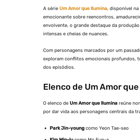
A série
Um Amor que Ilumina
, disponível na
emocionante sobre reencontros, amadureci
envolvente, o grande destaque da produção
intensas e cheias de nuances.
Com personagens marcados por um passado
exploram conflitos emocionais profundos, t
dos episódios.
Elenco de Um Amor que
O elenco de
Um Amor que Ilumina
reúne nom
por dar vida aos personagens centrais da t
Park Jin-young
como Yeon Tae-seo
Kim Min-ju
como Mo Eun-a