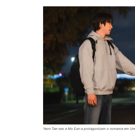
Yeon Tae-seo e Mo Eun-a protagonizam o romance em Um