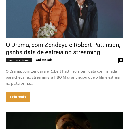
O Drama, com Zendaya e Robert Pattinson,
ganha data de estreia no streaming
Toni Morais
Cinema e Séries
0
O Drama, com Zendaya e Robert Pattinson, tem data confirmada
para chegar ao streaming: a HBO Max anunciou que o filme estreia
na plataforma...
Leia mais