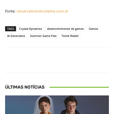
Fonte:
observatoriodocinema.com.br
TAGS
Crystal Dynamics
desenvolvimento de games
Games
IA Generativa
Summer Game Fest
Tomb Raider
Facebook
X
Pinterest
What
ÚLTIMAS NOTÍCIAS