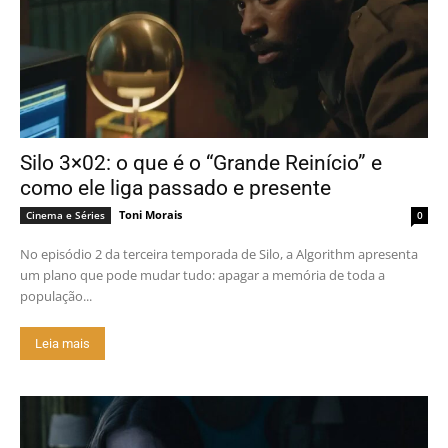
Silo 3×02: o que é o “Grande Reinício” e
como ele liga passado e presente
Toni Morais
Cinema e Séries
0
No episódio 2 da terceira temporada de Silo, a Algorithm apresenta
um plano que pode mudar tudo: apagar a memória de toda a
população...
Leia mais