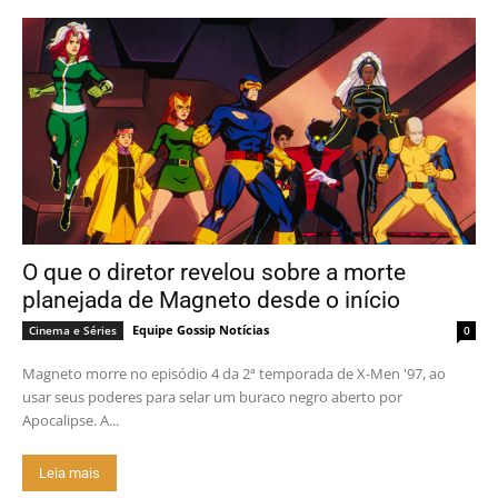
O que o diretor revelou sobre a morte
planejada de Magneto desde o início
Equipe Gossip Notícias
Cinema e Séries
0
Magneto morre no episódio 4 da 2ª temporada de X-Men '97, ao
usar seus poderes para selar um buraco negro aberto por
Apocalipse. A...
Leia mais