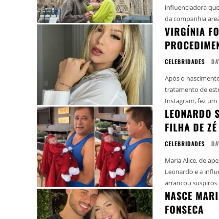
influenciadora que teve a mala da
da companhia areá
VIRGÍNIA F
PROCEDIMEN
CELEBRIDADES
DA
Após o nascimento 
tratamento de estrias. A influenciadora, que tem mais de 25 milhões d
Instagram, fez um
LEONARDO S
FILHA DE ZÉ
CELEBRIDADES
DA
Maria Alice, de ape
Leonardo e a influenciadora Poliana
arrancou suspiros 
NASCE MARIA
FONSECA