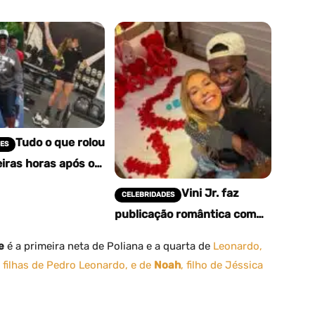
Tudo o que rolou
ES
iras horas após o
 namoro de Vini Jr.
Vini Jr. faz
a Fonseca
CELEBRIDADES
publicação romântica com
Virgínia Fonseca e agita as
redes sociais
e
é a primeira neta de Poliana e a quarta de
Leonardo,
, filhas de Pedro Leonardo, e de
Noah
, filho de Jéssica