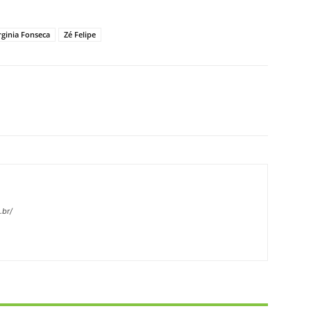
rginia Fonseca
Zé Felipe
X
Pinterest
WhatsApp
Linkedin
.br/