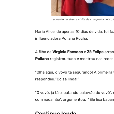
Leonardo recebeu a visita de sua quarta neta , M
Maria Alice, de apenas 10 dias de vida, foi f
influenciadora Poliana Rocha.
A filha de
Virgínia Fonseca
e
Zé Felipe
arran
Poliana
registrou tudo e mostrou nas redes 
“Olha aqui, o vovô tá segurando! A primeira 
respondeu:”Coisa linda!”.
“Ô vovó, já tá escutando palavrão do vovô”,
com nada não”, argumentou. “Ele fica baban
Continue lendo