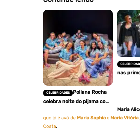
CELEBRIDAD
nas prime
pedido de
e Virgíni
Poliana Rocha
CELEBRIDADES
celebra noite do pijama com
os netos e emociona
Maria Alic
seguidores com relato
que já é avô de
Maria Sophia
e
Maria Vitória
carinhoso
Costa
.