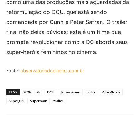
como uma das produções mais aguardadas da
reformulação do DCU, que está sendo
comandada por Gunn e Peter Safran. O trailer
final não deixa dúvidas: este é um filme que
promete revolucionar como a DC aborda seus
super-heróis femininos no cinema.
Fonte:
observatoriodocinema.com.br
TAGS
2026
dc
DCU
James Gunn
Lobo
Milly Alcock
Supergirl
Superman
trailer
Facebook
X
Pinterest
What