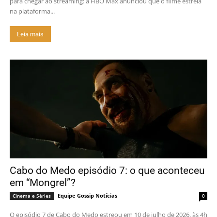
para chegar ao streaming: a HBO Max anunciou que o filme estreia
na plataforma...
Leia mais
Cabo do Medo episódio 7: o que aconteceu
em “Mongrel”?
Equipe Gossip Notícias
Cinema e Séries
0
O episódio 7 de Cabo do Medo estreou em 10 de julho de 2026, às 4h