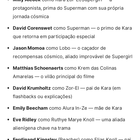
protagonista, prima do Superman com sua própria
jornada cósmica
David Corenswet
como Superman — o primo de Kara
que retorna em participação especial
Jason Momoa
como Lobo — o caçador de
recompensas cósmico, aliado improvável de Supergirl
Matthias Schoenaerts
como Krem das Colinas
Amarelas — o vilão principal do filme
David Krumholtz
como Zor-El — pai de Kara (em
flashbacks ou explicações)
Emily Beecham
como Alura In-Ze — mãe de Kara
Eve Ridley
como Ruthye Marye Knoll — uma aliada
alienígena chave na trama
Ferdinand Kingsley
(Reacher) como Elias Knoll — pai