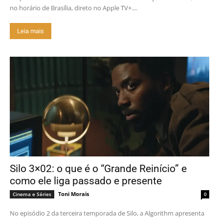
no horário de Brasília, direto no Apple TV+....
Leia mais
Silo 3×02: o que é o “Grande Reinício” e
como ele liga passado e presente
Toni Morais
Cinema e Séries
0
No episódio 2 da terceira temporada de Silo, a Algorithm apresenta