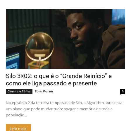
Silo 3×02: o que é o “Grande Reinício” e
como ele liga passado e presente
Toni Morais
Cinema e Séries
0
No episódio 2 da terceira temporada de Silo, a Algorithm apresenta
um plano que pode mudar tudo: apagar a memória de toda a
população...
Leia mais