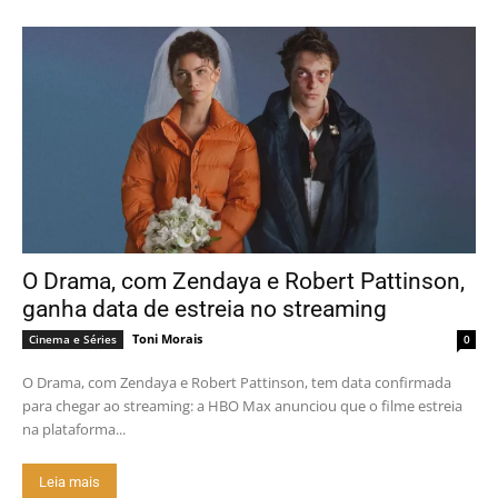
O Drama, com Zendaya e Robert Pattinson,
ganha data de estreia no streaming
Toni Morais
Cinema e Séries
0
O Drama, com Zendaya e Robert Pattinson, tem data confirmada
para chegar ao streaming: a HBO Max anunciou que o filme estreia
na plataforma...
Leia mais