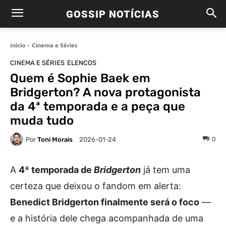
GOSSIP NOTÍCIAS
Início
Cinema e Séries
CINEMA E SÉRIES
ELENCOS
Quem é Sophie Baek em
Bridgerton? A nova protagonista
da 4ª temporada e a peça que
muda tudo
Por
Toni Morais
0
2026-01-24
A
4ª temporada de
Bridgerton
já tem uma
certeza que deixou o fandom em alerta:
Benedict Bridgerton finalmente será o foco
—
e a história dele chega acompanhada de uma