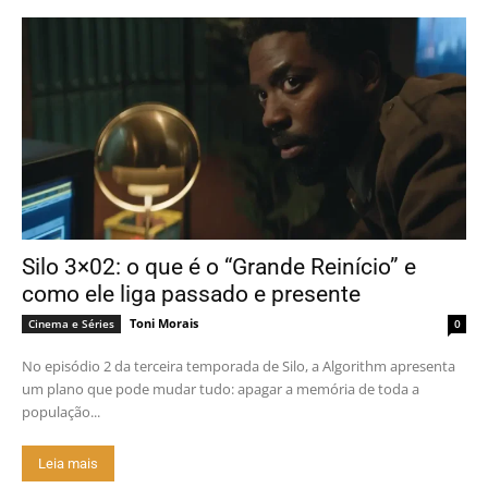
Silo 3×02: o que é o “Grande Reinício” e
como ele liga passado e presente
Toni Morais
Cinema e Séries
0
No episódio 2 da terceira temporada de Silo, a Algorithm apresenta
um plano que pode mudar tudo: apagar a memória de toda a
população...
Leia mais