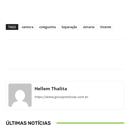
TAGS
cantora
coleguinha
Separação
simaria
Vicente
Facebook
X
Pinterest
What
Hellem Thalita
https://www.gossipnoticias.com.br
ÚLTIMAS NOTÍCIAS