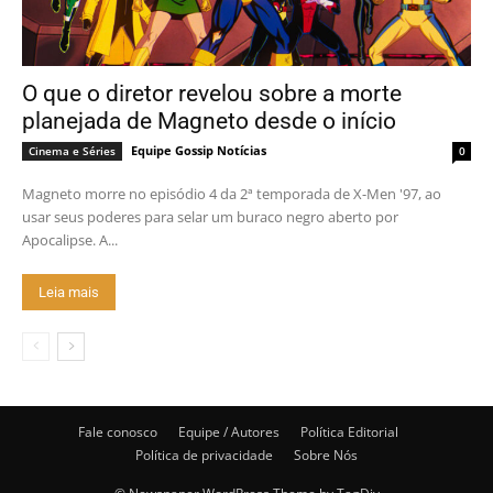
O que o diretor revelou sobre a morte
planejada de Magneto desde o início
Equipe Gossip Notícias
Cinema e Séries
0
Magneto morre no episódio 4 da 2ª temporada de X-Men '97, ao
usar seus poderes para selar um buraco negro aberto por
Apocalipse. A...
Leia mais
Fale conosco
Equipe / Autores
Política Editorial
Política de privacidade
Sobre Nós