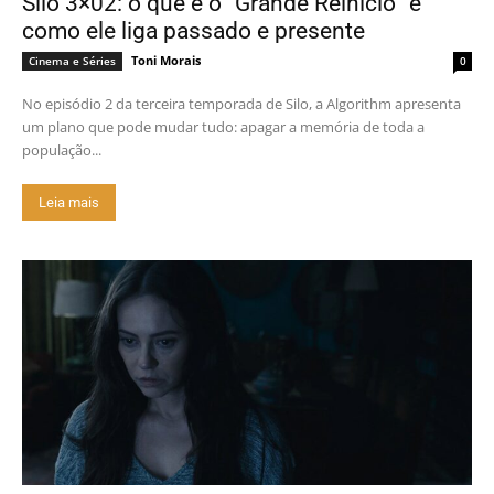
Silo 3×02: o que é o “Grande Reinício” e
como ele liga passado e presente
Toni Morais
Cinema e Séries
0
No episódio 2 da terceira temporada de Silo, a Algorithm apresenta
um plano que pode mudar tudo: apagar a memória de toda a
população...
Leia mais