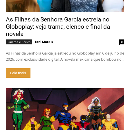
As Filhas da Senhora Garcia estreia no
Globoplay: veja trama, elenco e final da
novela
Toni Morais
Cinema e Séries
0
As Filhas da Senhora Garcia já estreou no Globoplay em 6 de julho de
2026, com exclusividade digital. A novela mexicana que bombou no...
Leia mais