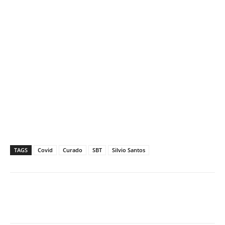
TAGS
Covid
Curado
SBT
Silvio Santos
Facebook
X
Pinterest
What