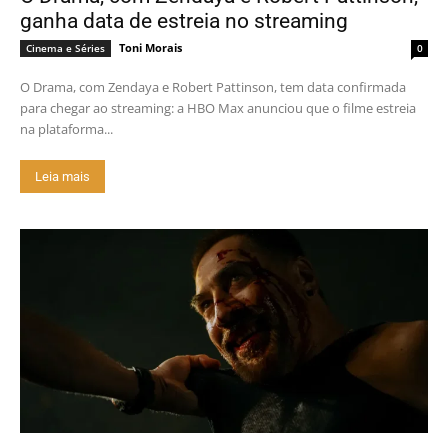
ganha data de estreia no streaming
Toni Morais
Cinema e Séries
0
O Drama, com Zendaya e Robert Pattinson, tem data confirmada
para chegar ao streaming: a HBO Max anunciou que o filme estreia
na plataforma...
Leia mais