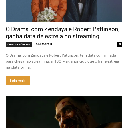
O Drama, com Zendaya e Robert Pattinson,
ganha data de estreia no streaming
Toni Morais
Cinema e Séries
0
O Drama, com Zendaya e Robert Pattinson, tem data confirmada
para chegar ao streaming: a HBO Max anunciou que o filme estreia
na plataforma...
Leia mais