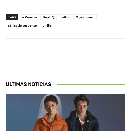
TAGS
A Reserva
Dept. Q
netflix
O Jardineiro
séries de suspense
thriller
Facebook
X
Pinterest
What
ÚLTIMAS NOTÍCIAS