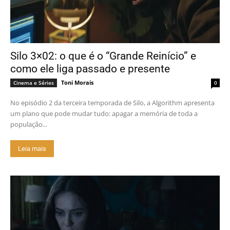
Silo 3×02: o que é o “Grande Reinício” e
como ele liga passado e presente
Toni Morais
Cinema e Séries
0
No episódio 2 da terceira temporada de Silo, a Algorithm apresenta
um plano que pode mudar tudo: apagar a memória de toda a
população...
Leia mais