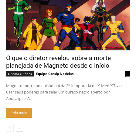
O que o diretor revelou sobre a morte
planejada de Magneto desde o início
Equipe Gossip Notícias
Cinema e Séries
0
Magneto morre no episódio 4 da 2ª temporada de X-Men '97, ao
usar seus poderes para selar um buraco negro aberto por
Apocalipse. A...
Leia mais