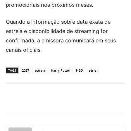
promocionais nos próximos meses.
Quando a informação sobre data exata de
estreia e disponibilidade de streaming for
confirmada, a emissora comunicará em seus
canais oficiais.
TAGS
2027
estreia
Harry Potter
HBO
série
Facebook
X
Pinterest
What