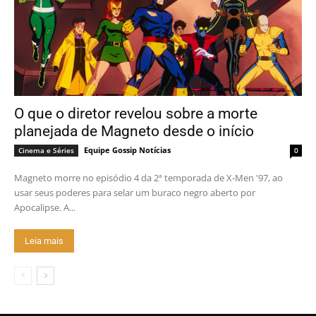
O que o diretor revelou sobre a morte
planejada de Magneto desde o início
Equipe Gossip Notícias
Cinema e Séries
0
Magneto morre no episódio 4 da 2ª temporada de X-Men '97, ao
usar seus poderes para selar um buraco negro aberto por
Apocalipse. A...
Leia mais