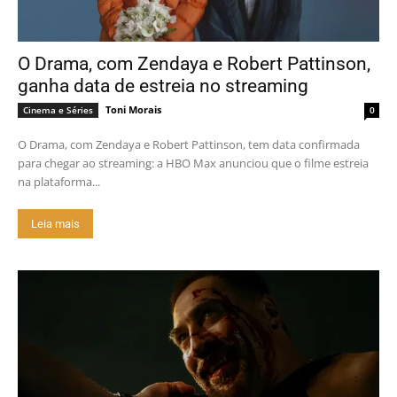
O Drama, com Zendaya e Robert Pattinson,
ganha data de estreia no streaming
Toni Morais
Cinema e Séries
0
O Drama, com Zendaya e Robert Pattinson, tem data confirmada
para chegar ao streaming: a HBO Max anunciou que o filme estreia
na plataforma...
Leia mais