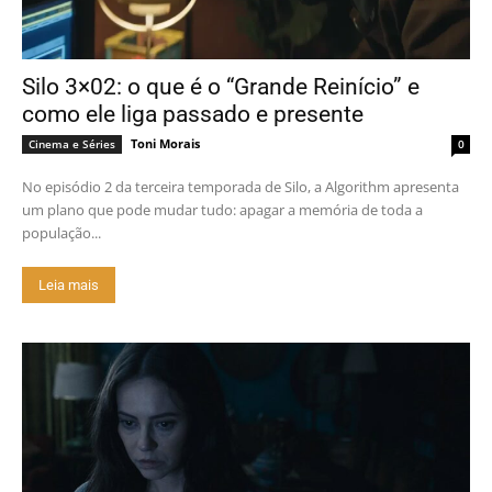
Silo 3×02: o que é o “Grande Reinício” e
como ele liga passado e presente
Toni Morais
Cinema e Séries
0
No episódio 2 da terceira temporada de Silo, a Algorithm apresenta
um plano que pode mudar tudo: apagar a memória de toda a
população...
Leia mais