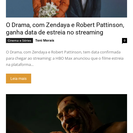
O Drama, com Zendaya e Robert Pattinson,
ganha data de estreia no streaming
Toni Morais
Cinema e Séries
0
O Drama, com Zendaya e Robert Pattinson, tem data confirmada
para chegar ao streaming: a HBO Max anunciou que o filme estreia
na plataforma...
Leia mais