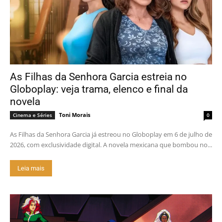
As Filhas da Senhora Garcia estreia no
Globoplay: veja trama, elenco e final da
novela
Toni Morais
Cinema e Séries
0
As Filhas da Senhora Garcia já estreou no Globoplay em 6 de julho de
2026, com exclusividade digital. A novela mexicana que bombou no...
Leia mais