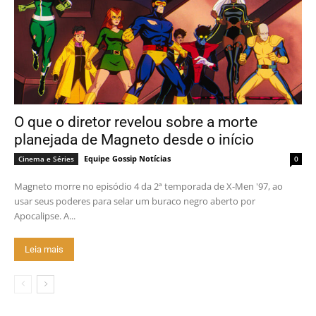
O que o diretor revelou sobre a morte
planejada de Magneto desde o início
Equipe Gossip Notícias
Cinema e Séries
0
Magneto morre no episódio 4 da 2ª temporada de X-Men '97, ao
usar seus poderes para selar um buraco negro aberto por
Apocalipse. A...
Leia mais