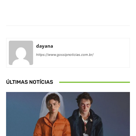
Facebook
X
Pinterest
What
dayana
https://www.gossipnoticias.com.br/
ÚLTIMAS NOTÍCIAS