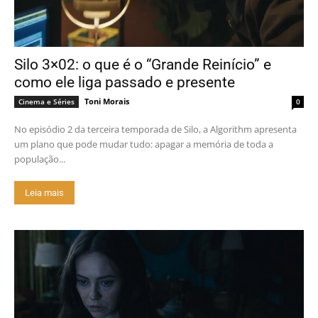
Silo 3×02: o que é o “Grande Reinício” e
como ele liga passado e presente
Toni Morais
Cinema e Séries
0
No episódio 2 da terceira temporada de Silo, a Algorithm apresenta
um plano que pode mudar tudo: apagar a memória de toda a
população...
Leia mais