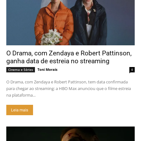
O Drama, com Zendaya e Robert Pattinson,
ganha data de estreia no streaming
Toni Morais
Cinema e Séries
0
O Drama, com Zendaya e Robert Pattinson, tem data confirmada
para chegar ao streaming: a HBO Max anunciou que o filme estreia
na plataforma...
Leia mais