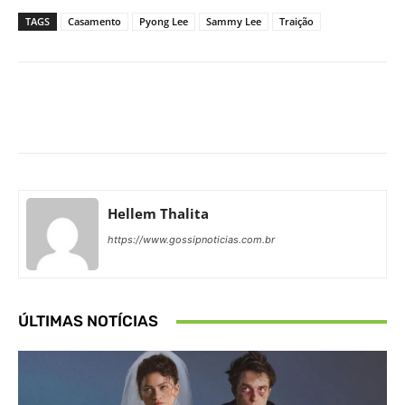
TAGS
Casamento
Pyong Lee
Sammy Lee
Traição
Facebook
X
Pinterest
What
Hellem Thalita
https://www.gossipnoticias.com.br
ÚLTIMAS NOTÍCIAS