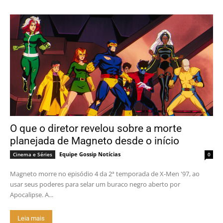
O que o diretor revelou sobre a morte
planejada de Magneto desde o início
Equipe Gossip Notícias
Cinema e Séries
0
Magneto morre no episódio 4 da 2ª temporada de X-Men '97, ao
usar seus poderes para selar um buraco negro aberto por
Apocalipse. A...
Leia mais