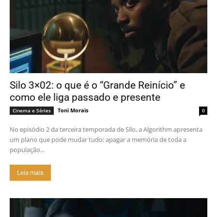
Silo 3×02: o que é o “Grande Reinício” e
como ele liga passado e presente
Toni Morais
Cinema e Séries
0
No episódio 2 da terceira temporada de Silo, a Algorithm apresenta
um plano que pode mudar tudo: apagar a memória de toda a
população...
Leia mais