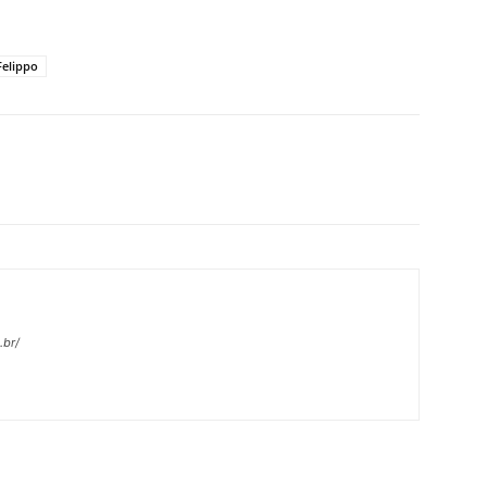
elippo
X
Pinterest
WhatsApp
Linkedin
.br/