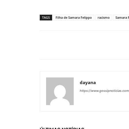
TAGS
Filha de Samara Felippo
racismo
Samara F
Facebook
Share
dayana
https://www.gossipnoticias.com