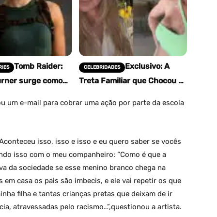
Tomb Raider:
Exclusivo: A
RIES
CELEBRIDADES
urner surge como
Treta Familiar que Chocou o
t em primeiro look
Brasil! Filho de Letícia
live-action da Prime
Birkheuer Acusa Mãe de
u um e-mail para cobrar uma ação por parte da escola
Agressão e Mentiras,…
“Aconteceu isso, isso e isso e eu quero saber se vocês
utindo isso com o meu companheiro: “Como é que a
iva da sociedade se esse menino branco chega na
as em casa os pais são imbecis, e ele vai repetir os que
nha filha e tantas crianças pretas que deixam de ir
ncia, atravessadas pelo racismo…”,questionou a artista.