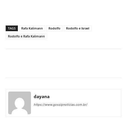
TAGS
Rafa Kalimann
Rodolfo
Rodolfo e Israel
Rodolfo e Rafa Kalimann
Facebook
X
Pinterest
What
dayana
https://www.gossipnoticias.com.br/