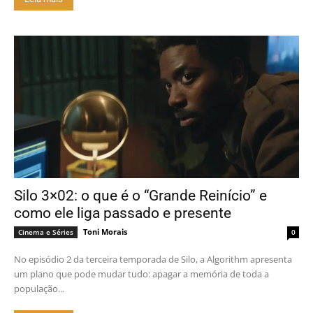
Silo 3×02: o que é o “Grande Reinício” e
como ele liga passado e presente
Toni Morais
Cinema e Séries
0
No episódio 2 da terceira temporada de Silo, a Algorithm apresenta
um plano que pode mudar tudo: apagar a memória de toda a
população...