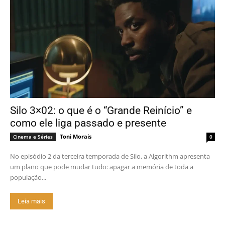
Silo 3×02: o que é o “Grande Reinício” e
como ele liga passado e presente
Toni Morais
Cinema e Séries
0
No episódio 2 da terceira temporada de Silo, a Algorithm apresenta
um plano que pode mudar tudo: apagar a memória de toda a
população...
Leia mais