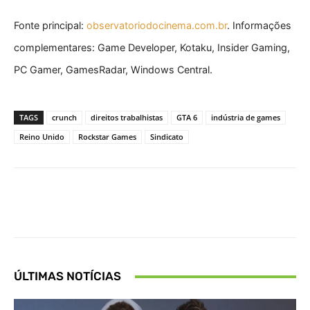
Fonte principal:
observatoriodocinema.com.br
. Informações
complementares: Game Developer, Kotaku, Insider Gaming,
PC Gamer, GamesRadar, Windows Central.
TAGS
crunch
direitos trabalhistas
GTA 6
indústria de games
Reino Unido
Rockstar Games
Sindicato
Facebook
X
Pinterest
What
ÚLTIMAS NOTÍCIAS