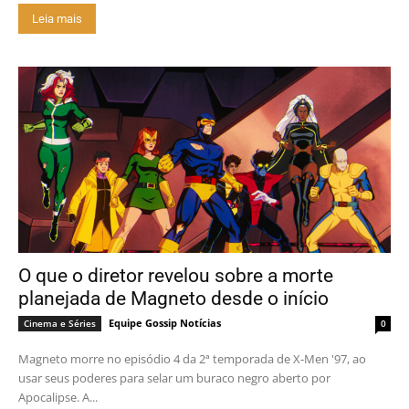
Leia mais
O que o diretor revelou sobre a morte
planejada de Magneto desde o início
Equipe Gossip Notícias
Cinema e Séries
0
Magneto morre no episódio 4 da 2ª temporada de X-Men '97, ao
usar seus poderes para selar um buraco negro aberto por
Apocalipse. A...