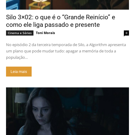
Silo 3×02: o que é o “Grande Reinício” e
como ele liga passado e presente
Toni Morais
Cinema e Séries
0
No episódio 2 da terceira temporada de Silo, a Algorithm apresenta
um plano que pode mudar tudo: apagar a memória de toda a
população...
Leia mais