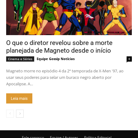
O que o diretor revelou sobre a morte
planejada de Magneto desde o início
Equipe Gossip Notícias
Cinema e Séries
0
Magneto morre no episódio 4 da 2ª temporada de X-Men '97, ao
usar seus poderes para selar um buraco negro aberto por
Apocalipse. A...
Leia mais
Fale conosco
Equipe / Autores
Política Editorial