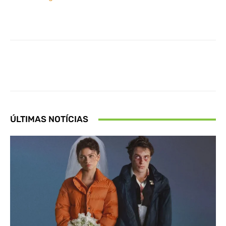
Facebook
X
Pinterest
What
ÚLTIMAS NOTÍCIAS