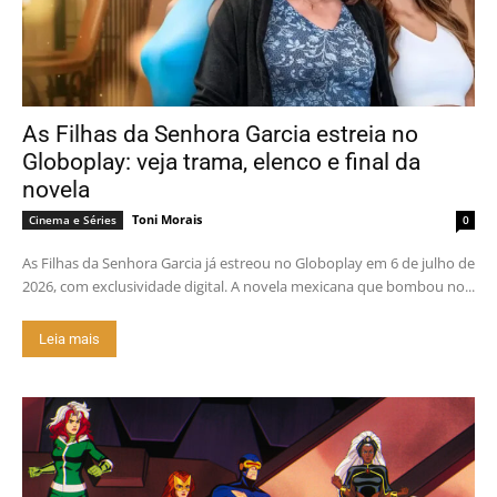
As Filhas da Senhora Garcia estreia no
Globoplay: veja trama, elenco e final da
novela
Toni Morais
Cinema e Séries
0
As Filhas da Senhora Garcia já estreou no Globoplay em 6 de julho de
2026, com exclusividade digital. A novela mexicana que bombou no...
Leia mais