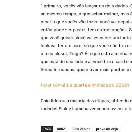
” primeiro, vocês vão lançar os dois dados.
ao mesmo tempo, o que achar melhor, mas é s
olhar o que vocês vão fazer. Você vai depoi
então pode ser pastel, tem outras opções. S
que você quiser. Você vai escolher um look n
look vai ter um card, só que você não tira el
o meu closet, Tiago? É o que está a minha es
que está do seu lado e aí você tira o card e
Serão 5 rodadas, quem tiver mais pontos é o 
Karol Konká é a quarta eliminada do BBB21,
Caio liderou a maioria das etapas, obtendo 
rodadas Fiuk e Lumena,vencendo assim, a te
TAGS
bbb21
Caio Afiune
prova do Anjo