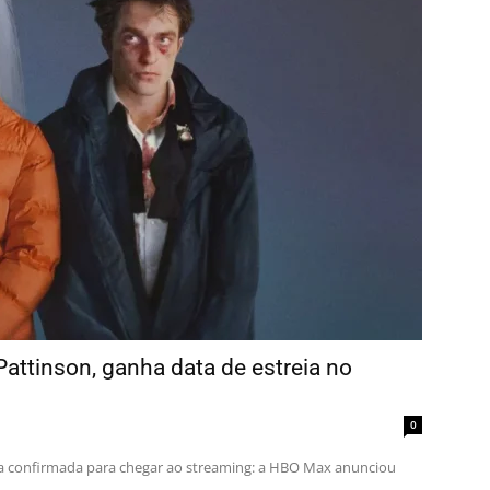
attinson, ganha data de estreia no
0
a confirmada para chegar ao streaming: a HBO Max anunciou