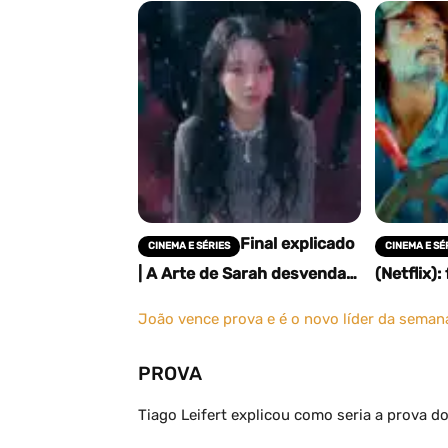
Final explicado
CINEMA E SÉRIES
CINEMA E SÉ
| A Arte de Sarah desvenda
(Netflix):
identidade, assassinato e
verdadeir
destino da protagonista
desfecho
João vence prova e é o novo líder da seman
PROVA
Tiago Leifert explicou como seria a prova do