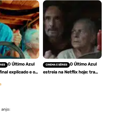
O Último Azul
O Último Azul
RIES
CINEMA E SÉRIES
 final explicado e o
estreia na Netflix hoje: trama
o significado do
intensa e elenco de peso no
novo filme brasileiro
a
 anjo: