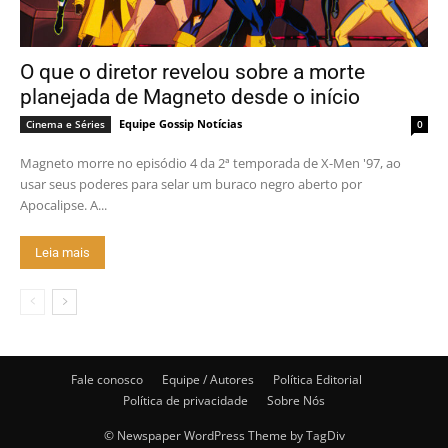
O que o diretor revelou sobre a morte
planejada de Magneto desde o início
Equipe Gossip Notícias
Cinema e Séries
0
Magneto morre no episódio 4 da 2ª temporada de X-Men '97, ao
usar seus poderes para selar um buraco negro aberto por
Apocalipse. A...
Leia mais
Fale conosco
Equipe / Autores
Política Editorial
Política de privacidade
Sobre Nós
© Newspaper WordPress Theme by TagDiv