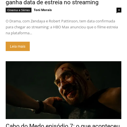
ganha data de estreia no streaming
Toni Morais
Cinema e Séries
0
O Drama, com Zendaya e Robert Pattinson, tem data confirmada
para chegar ao streaming: a HBO Max anunciou que o filme estreia
na plataforma...
Leia mais
Cabo do Medo episódio 7: o que aconteceu