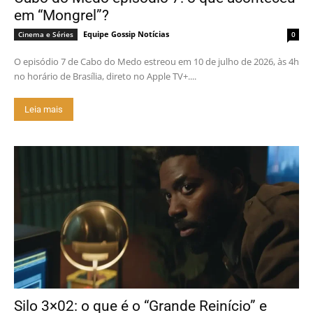
em “Mongrel”?
Equipe Gossip Notícias
Cinema e Séries
0
O episódio 7 de Cabo do Medo estreou em 10 de julho de 2026, às 4h
no horário de Brasília, direto no Apple TV+....
Leia mais
Silo 3×02: o que é o “Grande Reinício” e