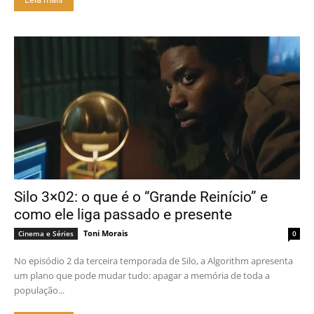
Silo 3×02: o que é o “Grande Reinício” e
como ele liga passado e presente
Toni Morais
Cinema e Séries
0
No episódio 2 da terceira temporada de Silo, a Algorithm apresenta
um plano que pode mudar tudo: apagar a memória de toda a
população...