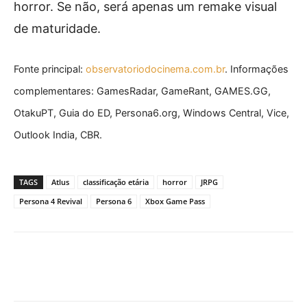
horror. Se não, será apenas um remake visual
de maturidade.
Fonte principal:
observatoriodocinema.com.br
. Informações
complementares: GamesRadar, GameRant, GAMES.GG,
OtakuPT, Guia do ED, Persona6.org, Windows Central, Vice,
Outlook India, CBR.
TAGS
Atlus
classificação etária
horror
JRPG
Persona 4 Revival
Persona 6
Xbox Game Pass
Facebook
X
Pinterest
What