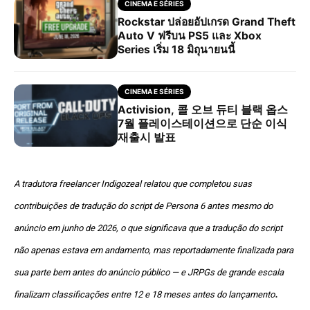
CINEMA E SÉRIES
Rockstar ปล่อยอัปเกรด Grand Theft
Auto V ฟรีบน PS5 และ Xbox
Series เริ่ม 18 มิถุนายนนี้
CINEMA E SÉRIES
Activision, 콜 오브 듀티 블랙 옵스
7월 플레이스테이션으로 단순 이식
재출시 발표
A tradutora freelancer Indigozeal relatou que completou suas
contribuições de tradução do script de Persona 6 antes mesmo do
anúncio em junho de 2026, o que significava que a tradução do script
não apenas estava em andamento, mas reportadamente finalizada para
sua parte bem antes do anúncio público — e JRPGs de grande escala
.
finalizam classificações entre 12 e 18 meses antes do lançamento