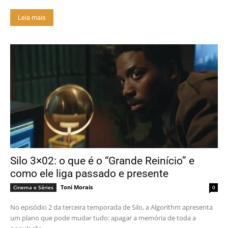
Leia mais
Silo 3×02: o que é o “Grande Reinício” e
como ele liga passado e presente
Toni Morais
Cinema e Séries
0
No episódio 2 da terceira temporada de Silo, a Algorithm apresenta
um plano que pode mudar tudo: apagar a memória de toda a