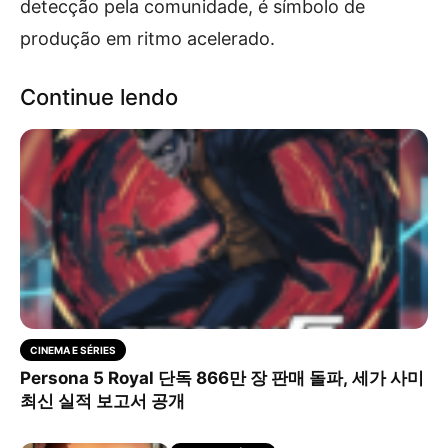
detecção pela comunidade, é símbolo de
produção em ritmo acelerado.
Continue lendo
CINEMA E SÉRIES
Persona 5 Royal 단독 866만 장 판매 돌파, 세가 사미
최신 실적 보고서 공개