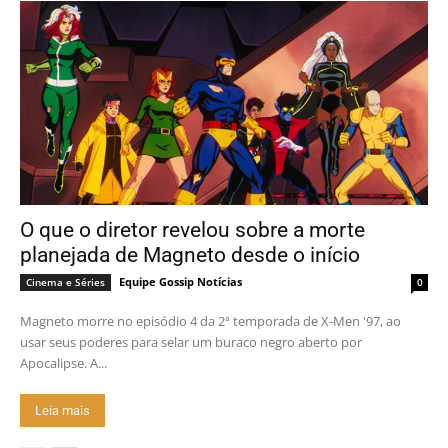
O que o diretor revelou sobre a morte
planejada de Magneto desde o início
Equipe Gossip Notícias
Cinema e Séries
0
Magneto morre no episódio 4 da 2ª temporada de X-Men '97, ao
usar seus poderes para selar um buraco negro aberto por
Apocalipse. A...
Leia mais