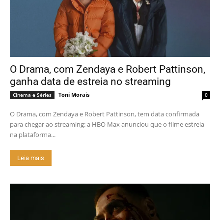
O Drama, com Zendaya e Robert Pattinson,
ganha data de estreia no streaming
Toni Morais
Cinema e Séries
0
O Drama, com Zendaya e Robert Pattinson, tem data confirmada
para chegar ao streaming: a HBO Max anunciou que o filme estreia
na plataforma...
Leia mais