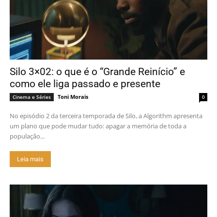
Silo 3×02: o que é o “Grande Reinício” e
como ele liga passado e presente
Toni Morais
Cinema e Séries
0
No episódio 2 da terceira temporada de Silo, a Algorithm apresenta
um plano que pode mudar tudo: apagar a memória de toda a
população...
Leia mais