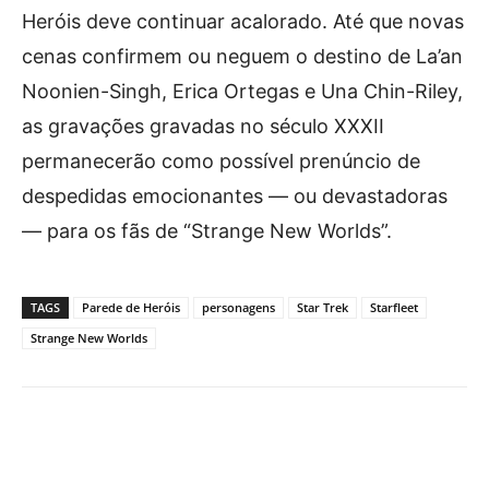
Heróis deve continuar acalorado. Até que novas
cenas confirmem ou neguem o destino de La’an
Noonien-Singh, Erica Ortegas e Una Chin-Riley,
as gravações gravadas no século XXXII
permanecerão como possível prenúncio de
despedidas emocionantes — ou devastadoras
— para os fãs de “Strange New Worlds”.
TAGS
Parede de Heróis
personagens
Star Trek
Starfleet
Strange New Worlds
Facebook
X
Pinterest
What