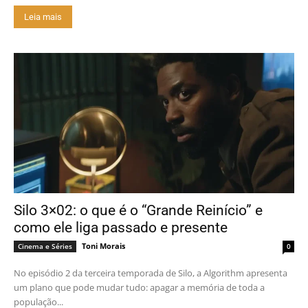
Leia mais
Silo 3×02: o que é o “Grande Reinício” e
como ele liga passado e presente
Toni Morais
Cinema e Séries
0
No episódio 2 da terceira temporada de Silo, a Algorithm apresenta
um plano que pode mudar tudo: apagar a memória de toda a
população...