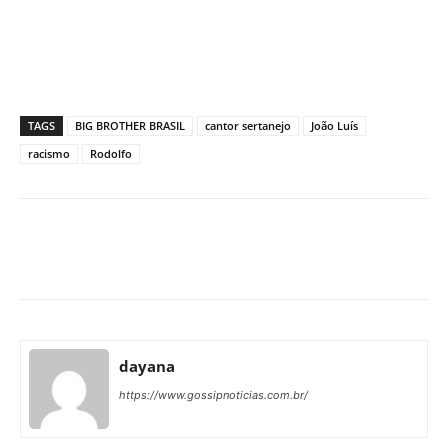
TAGS
BIG BROTHER BRASIL
cantor sertanejo
João Luís
racismo
Rodolfo
Facebook
X
Pinterest
What
dayana
https://www.gossipnoticias.com.br/