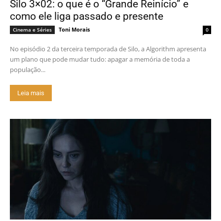
Silo 3×02: o que é o “Grande Reinício” e
como ele liga passado e presente
Toni Morais
Cinema e Séries
0
No episódio 2 da terceira temporada de Silo, a Algorithm apresenta
um plano que pode mudar tudo: apagar a memória de toda a
população...
Leia mais