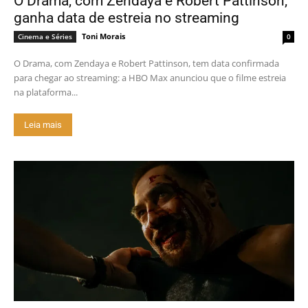
O Drama, com Zendaya e Robert Pattinson,
ganha data de estreia no streaming
Toni Morais
Cinema e Séries
0
O Drama, com Zendaya e Robert Pattinson, tem data confirmada
para chegar ao streaming: a HBO Max anunciou que o filme estreia
na plataforma...
Leia mais