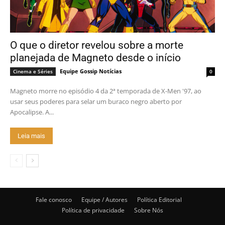
O que o diretor revelou sobre a morte
planejada de Magneto desde o início
Equipe Gossip Notícias
Cinema e Séries
0
Magneto morre no episódio 4 da 2ª temporada de X-Men '97, ao
usar seus poderes para selar um buraco negro aberto por
Apocalipse. A...
Leia mais
Fale conosco
Equipe / Autores
Política Editorial
Política de privacidade
Sobre Nós