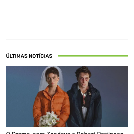
Facebook
X
Pinterest
What
ÚLTIMAS NOTÍCIAS