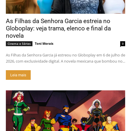
As Filhas da Senhora Garcia estreia no
Globoplay: veja trama, elenco e final da
novela
Toni Morais
Cinema e Séries
0
As Filhas da Senhora Garcia já estreou no Globoplay em 6 de julho de
2026, com exclusividade digital. A novela mexicana que bombou no...
Leia mais