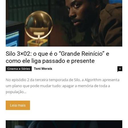
Silo 3×02: o que é o “Grande Reinício” e
como ele liga passado e presente
Toni Morais
Cinema e Séries
0
No episódio 2 da terceira temporada de Silo, a Algorithm apresenta
um plano que pode mudar tudo: apagar a memória de toda a
população...
Leia mais