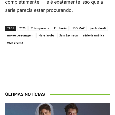
completamente — e é exatamente isso que a
série parecia estar procurando.
TAGS
2026
3ª temporada
Euphoria
HBO MAX
jacob elordi
morte personagem
Nate Jacobs
Sam Levinson
série dramática
teen drama
Facebook
X
Pinterest
What
ÚLTIMAS NOTÍCIAS