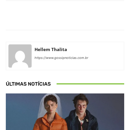
Facebook
X
Pinterest
What
Hellem Thalita
https://www.gossipnoticias.com.br
ÚLTIMAS NOTÍCIAS