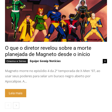
O que o diretor revelou sobre a morte
planejada de Magneto desde o início
Equipe Gossip Notícias
Cinema e Séries
0
Magneto morre no episódio 4 da 2ª temporada de X-Men '97, ao
usar seus poderes para selar um buraco negro aberto por
Apocalipse. A...
Leia mais