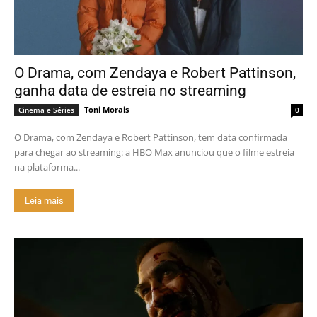
O Drama, com Zendaya e Robert Pattinson,
ganha data de estreia no streaming
Toni Morais
Cinema e Séries
0
O Drama, com Zendaya e Robert Pattinson, tem data confirmada
para chegar ao streaming: a HBO Max anunciou que o filme estreia
na plataforma...
Leia mais