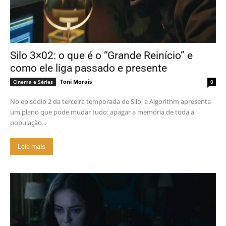
Silo 3×02: o que é o “Grande Reinício” e
como ele liga passado e presente
Toni Morais
Cinema e Séries
0
No episódio 2 da terceira temporada de Silo, a Algorithm apresenta
um plano que pode mudar tudo: apagar a memória de toda a
população...
Leia mais