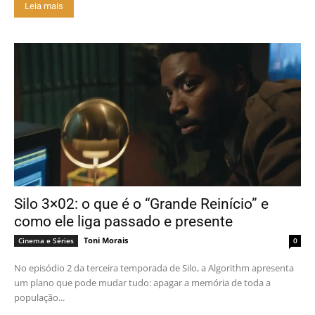
Leia mais
Silo 3×02: o que é o “Grande Reinício” e
como ele liga passado e presente
Toni Morais
Cinema e Séries
0
No episódio 2 da terceira temporada de Silo, a Algorithm apresenta
um plano que pode mudar tudo: apagar a memória de toda a
população...