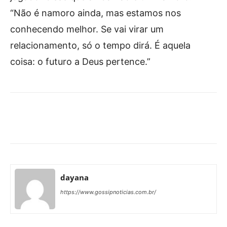
“Não é namoro ainda, mas estamos nos
conhecendo melhor. Se vai virar um
relacionamento, só o tempo dirá. É aquela
coisa: o futuro a Deus pertence.”
Facebook
X
Pinterest
What
dayana
https://www.gossipnoticias.com.br/