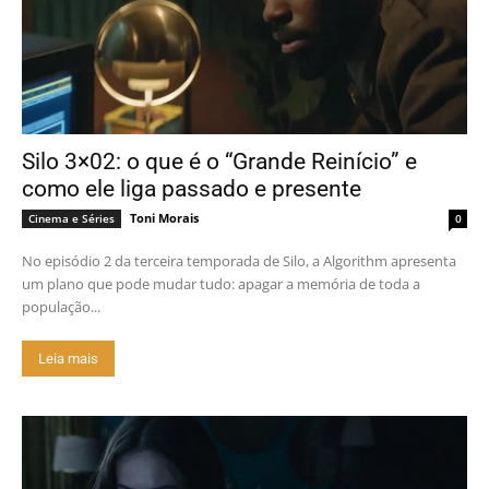
Silo 3×02: o que é o “Grande Reinício” e
como ele liga passado e presente
Toni Morais
Cinema e Séries
0
No episódio 2 da terceira temporada de Silo, a Algorithm apresenta
um plano que pode mudar tudo: apagar a memória de toda a
população...
Leia mais