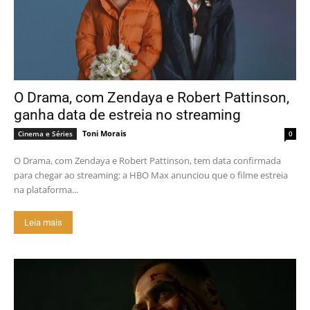
O Drama, com Zendaya e Robert Pattinson,
ganha data de estreia no streaming
Toni Morais
Cinema e Séries
0
O Drama, com Zendaya e Robert Pattinson, tem data confirmada
para chegar ao streaming: a HBO Max anunciou que o filme estreia
na plataforma...
Leia mais