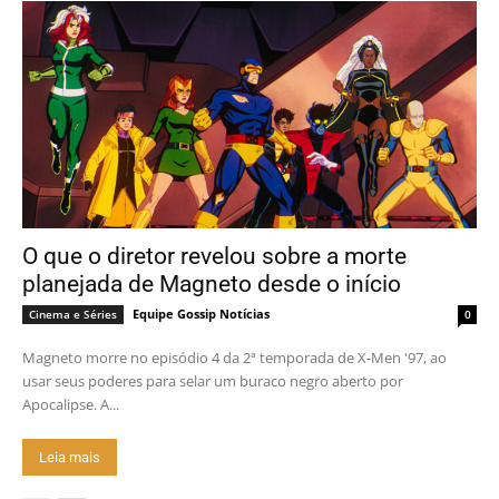
O que o diretor revelou sobre a morte
planejada de Magneto desde o início
Equipe Gossip Notícias
Cinema e Séries
0
Magneto morre no episódio 4 da 2ª temporada de X-Men '97, ao
usar seus poderes para selar um buraco negro aberto por
Apocalipse. A...
Leia mais