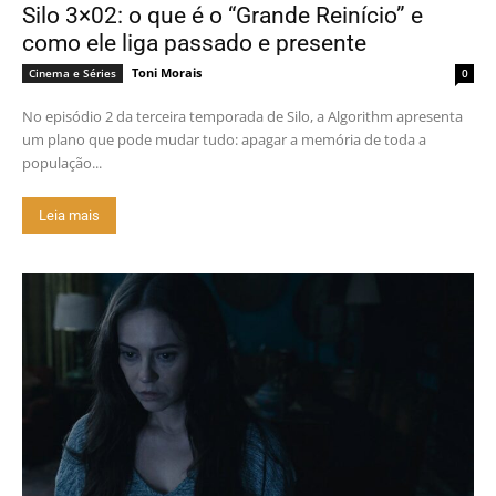
Silo 3×02: o que é o “Grande Reinício” e
como ele liga passado e presente
Toni Morais
Cinema e Séries
0
No episódio 2 da terceira temporada de Silo, a Algorithm apresenta
um plano que pode mudar tudo: apagar a memória de toda a
população...
Leia mais