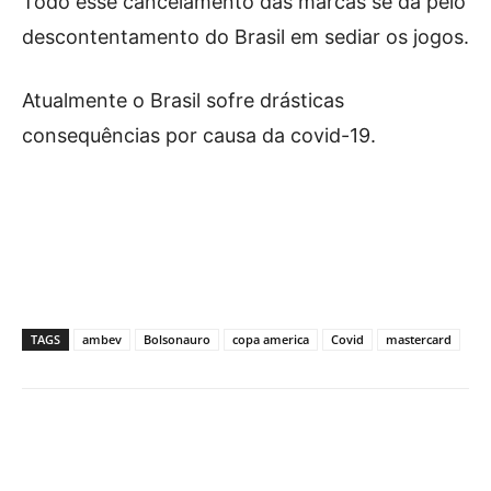
Todo esse cancelamento das marcas se da pelo
descontentamento do Brasil em sediar os jogos.
Atualmente o Brasil sofre drásticas
consequências por causa da covid-19.
TAGS
ambev
Bolsonauro
copa america
Covid
mastercard
Facebook
X
Pinterest
What