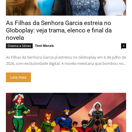
As Filhas da Senhora Garcia estreia no
Globoplay: veja trama, elenco e final da
novela
Toni Morais
Cinema e Séries
0
As Filhas da Senhora Garcia já estreou no Globoplay em 6 de julho de
2026, com exclusividade digital. A novela mexicana que bombou no...
Leia mais