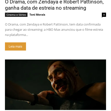
O Drama, com Zendaya e Robert Pattinson,
ganha data de estreia no streaming
Toni Morais
Cinema e Séries
0
O Drama, com Zendaya e Robert Pattinson, tem data confirmada
para chegar ao streaming: a HBO Max anunciou que o filme estreia
na plataforma...
Leia mais