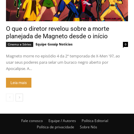
O que o diretor revelou sobre a morte
planejada de Magneto desde o início
Equipe Gossip Notícias
Cinema e Séries
0
Magneto morre no episódio 4 da 2ª temporada de X-Men '97, ao
usar seus poderes para selar um buraco negro aberto por
Apocalipse. A...
Leia mais
Fale conosco
Equipe / Autores
Política Editorial
Política de privacidade
Sobre Nós