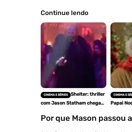
Continue lendo
Shelter: thriller
CINEMA E SÉRIES
CINEMA E SÉ
com Jason Statham chega
Papai Noe
aos cinemas em janeiro de
atores, 
2026
curiosid
Por que Mason passou a