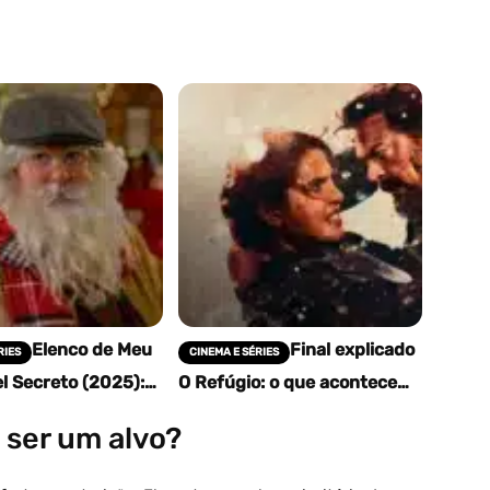
Elenco de Meu
Final explicado
RIES
CINEMA E SÉRIES
l Secreto (2025):
O Refúgio: o que acontece
personagens e
com Ercell e a vingança no
ades
Prime Video
 ser um alvo?