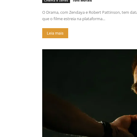
Toni Morais
Cinema e Séries
O Drama, com Zendaya e Robert Pattinson, tem dat
que o filme estreia na plataforma...
Leia mais