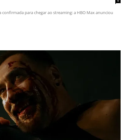
0
a confirmada para chegar ao streaming: a HBO Max anunciou