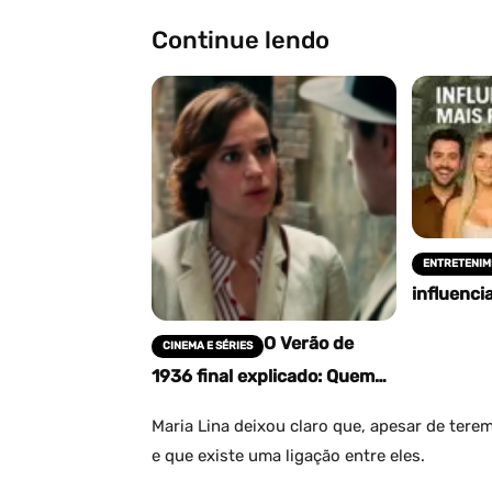
Continue lendo
ENTRETENIM
influenci
do Brasil
O Verão de
CINEMA E SÉRIES
1936 final explicado: Quem
matou Adrien Jacquart?
Maria Lina deixou claro que, apesar de ter
e que existe uma ligação entre eles.