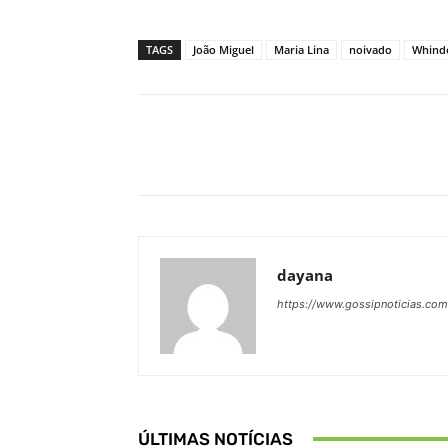
TAGS
João Miguel
Maria Lina
noivado
Whind
Facebook
Share
dayana
https://www.gossipnoticias.com
ÚLTIMAS NOTÍCIAS