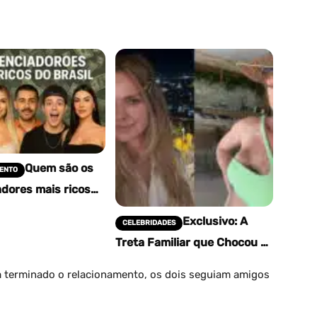
Quem são os
ENTO
adores mais ricos
Exclusivo: A
CELEBRIDADES
Treta Familiar que Chocou o
Brasil! Filho de Letícia
Birkheuer Acusa Mãe de
em terminado o relacionamento, os dois seguiam amigos
Agressão e Mentiras,…