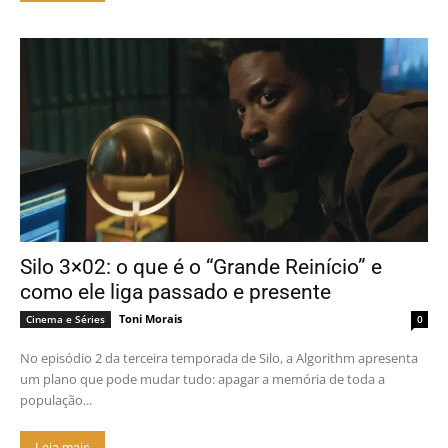
Silo 3×02: o que é o “Grande Reinício” e
como ele liga passado e presente
Toni Morais
Cinema e Séries
0
No episódio 2 da terceira temporada de Silo, a Algorithm apresenta
um plano que pode mudar tudo: apagar a memória de toda a
população...
Leia mais