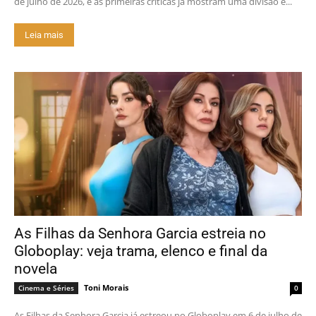
de julho de 2026, e as primeiras críticas já mostram uma divisão e...
Leia mais
As Filhas da Senhora Garcia estreia no
Globoplay: veja trama, elenco e final da
novela
Toni Morais
Cinema e Séries
0
As Filhas da Senhora Garcia já estreou no Globoplay em 6 de julho de