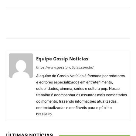
Facebook
X
Pinterest
What
Equipe Gossip Notícias
https://www.gossipnoticias.com.br/
A equipe do Gossip Notícias é formada por redatores
e editores especializados em entretenimento,
celebridades, cinema, séries e cultura pop. Nosso
trabalho é acompanhar os assuntos mais comentados
do momento, trazendo informações atualizadas,
contextualizadas e confiáveis para o público
brasileiro.
ÚLTIMAS NOTÍCIAS