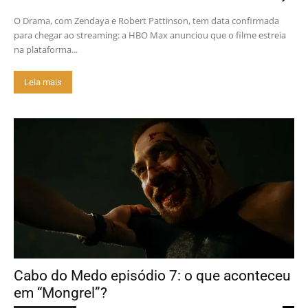
O Drama, com Zendaya e Robert Pattinson, tem data confirmada
para chegar ao streaming: a HBO Max anunciou que o filme estreia
na plataforma...
Leia mais
Cabo do Medo episódio 7: o que aconteceu
em “Mongrel”?