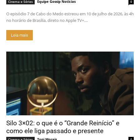
Equipe Gossip Notícias
Cinema e Séries
0
O episódio 7 de Cabo do Medo estreou em 10 de julho de 2026, às 4h
no horário de Brasília, direto no Apple TV+....
Leia mais
Silo 3×02: o que é o “Grande Reinício” e
como ele liga passado e presente
Toni Morais
Cinema e Séries
0