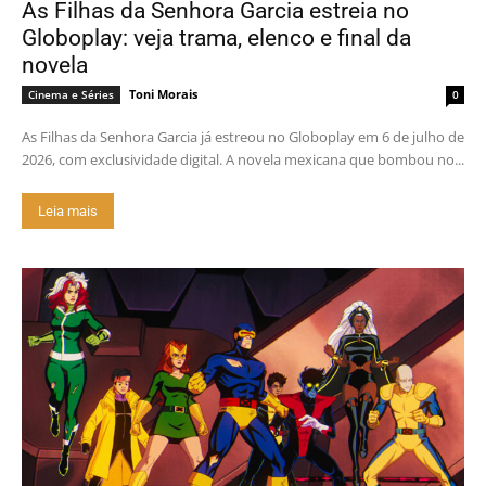
As Filhas da Senhora Garcia estreia no
Globoplay: veja trama, elenco e final da
novela
Toni Morais
Cinema e Séries
0
As Filhas da Senhora Garcia já estreou no Globoplay em 6 de julho de
2026, com exclusividade digital. A novela mexicana que bombou no...
Leia mais