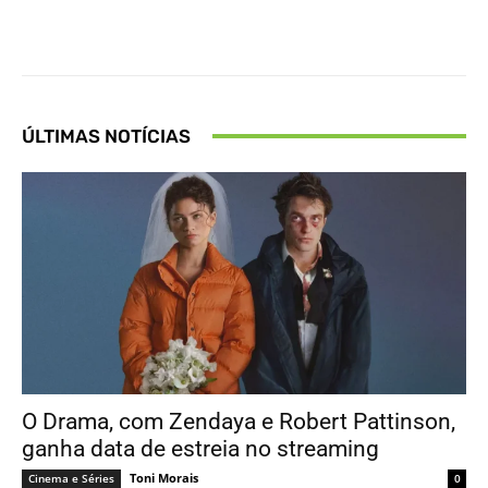
Facebook
X
Pinterest
What
ÚLTIMAS NOTÍCIAS
O Drama, com Zendaya e Robert Pattinson,
ganha data de estreia no streaming
Toni Morais
Cinema e Séries
0