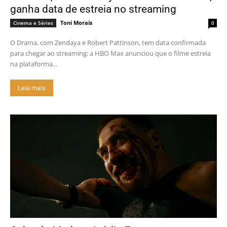
ganha data de estreia no streaming
Toni Morais
Cinema e Séries
0
O Drama, com Zendaya e Robert Pattinson, tem data confirmada
para chegar ao streaming: a HBO Max anunciou que o filme estreia
na plataforma...
Leia mais