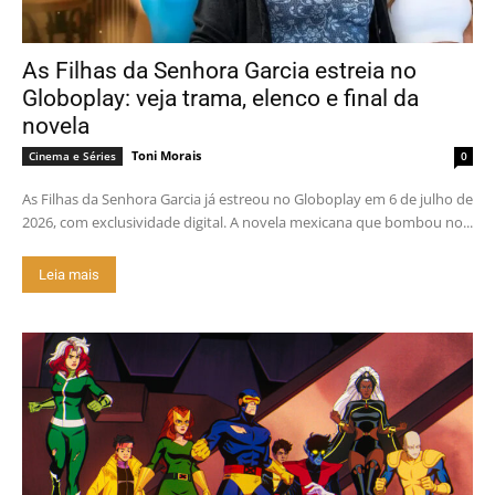
As Filhas da Senhora Garcia estreia no
Globoplay: veja trama, elenco e final da
novela
Toni Morais
Cinema e Séries
0
As Filhas da Senhora Garcia já estreou no Globoplay em 6 de julho de
2026, com exclusividade digital. A novela mexicana que bombou no...
Leia mais