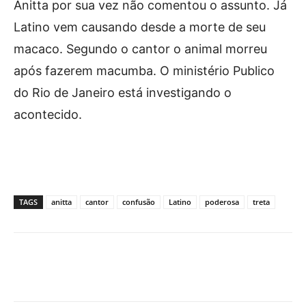
Anitta por sua vez não comentou o assunto. Já
Latino vem causando desde a morte de seu
macaco. Segundo o cantor o animal morreu
após fazerem macumba. O ministério Publico
do Rio de Janeiro está investigando o
acontecido.
TAGS
anitta
cantor
confusão
Latino
poderosa
treta
Facebook
X
Pinterest
What