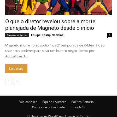
O que o diretor revelou sobre a morte
planejada de Magneto desde o início
Equipe Gossip Notícias
Cinema e Séries
0
Magneto morre no episódio 4 da 2ª temporada de X-Men '97, ao
usar seus poderes para selar um buraco negro aberto por
Apocalipse. A...
Leia mais
Fale conosco
Equipe / Autores
Política Editorial
Política de privacidade
Sobre Nós
© Newspaper WordPress Theme by TagDiv