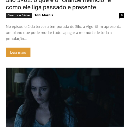
Silo 3×02: o que é o “Grande Reinício” e
como ele liga passado e presente
Toni Morais
Cinema e Séries
0
No episódio 2 da terceira temporada de Silo, a Algorithm apresenta
um plano que pode mudar tudo: apagar a memória de toda a
população...
Leia mais