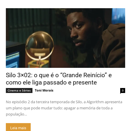
Silo 3×02: o que é o “Grande Reinício” e
como ele liga passado e presente
Toni Morais
Cinema e Séries
0
No episódio 2 da terceira temporada de Silo, a Algorithm apresenta
um plano que pode mudar tudo: apagar a memória de toda a
população...
Leia mais