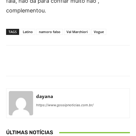
fala, não dá para confiar muito não”,
complementou.
TAGS
Latino
namoro falso
Val Marchiori
Vogue
Facebook
X
Pinterest
What
dayana
https://www.gossipnoticias.com.br/
ÚLTIMAS NOTÍCIAS