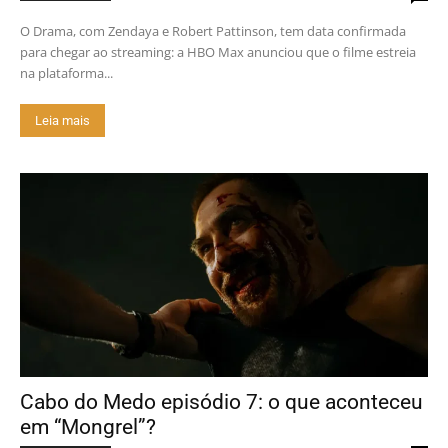
O Drama, com Zendaya e Robert Pattinson, tem data confirmada
para chegar ao streaming: a HBO Max anunciou que o filme estreia
na plataforma...
Leia mais
Cabo do Medo episódio 7: o que aconteceu
em “Mongrel”?