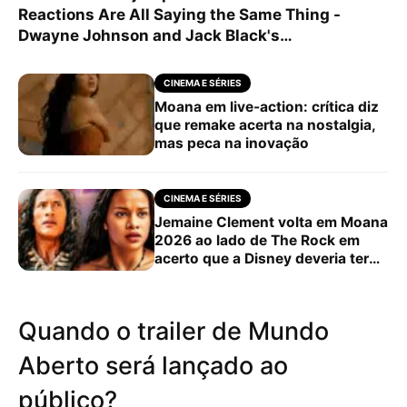
Reactions Are All Saying the Same Thing -
Dwayne Johnson and Jack Black's…
CINEMA E SÉRIES
Moana em live-action: crítica diz
que remake acerta na nostalgia,
mas peca na inovação
CINEMA E SÉRIES
Jemaine Clement volta em Moana
2026 ao lado de The Rock em
acerto que a Disney deveria ter
feito desde o comeco
Quando o trailer de Mundo
Aberto será lançado ao
público?