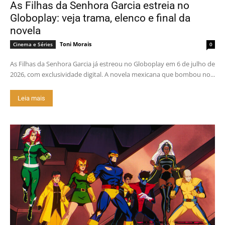
As Filhas da Senhora Garcia estreia no
Globoplay: veja trama, elenco e final da
novela
Toni Morais
Cinema e Séries
0
As Filhas da Senhora Garcia já estreou no Globoplay em 6 de julho de
2026, com exclusividade digital. A novela mexicana que bombou no...
Leia mais