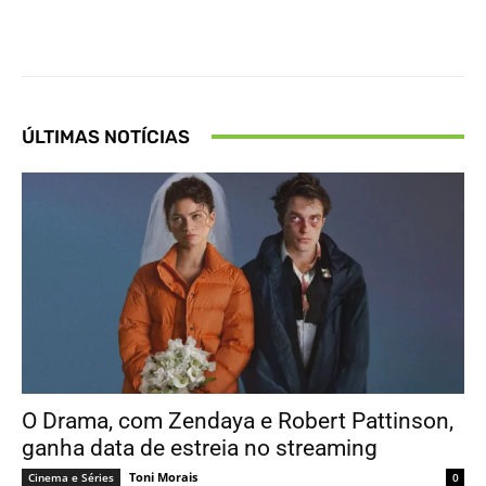
Facebook
X
Pinterest
What
ÚLTIMAS NOTÍCIAS
O Drama, com Zendaya e Robert Pattinson,
ganha data de estreia no streaming
Toni Morais
Cinema e Séries
0