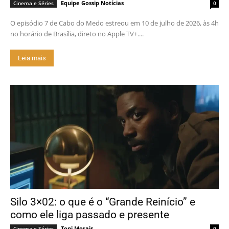
Equipe Gossip Notícias
Cinema e Séries
0
O episódio 7 de Cabo do Medo estreou em 10 de julho de 2026, às 4h
no horário de Brasília, direto no Apple TV+....
Leia mais
Silo 3×02: o que é o “Grande Reinício” e
como ele liga passado e presente
Toni Morais
Cinema e Séries
0