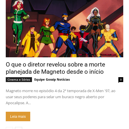
O que o diretor revelou sobre a morte
planejada de Magneto desde o início
Equipe Gossip Notícias
Cinema e Séries
0
Magneto morre no episódio 4 da 2ª temporada de X-Men '97, ao
usar seus poderes para selar um buraco negro aberto por
Apocalipse. A...
Leia mais