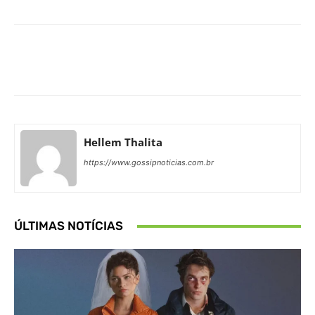
Facebook
X
Pinterest
What
Hellem Thalita
https://www.gossipnoticias.com.br
ÚLTIMAS NOTÍCIAS