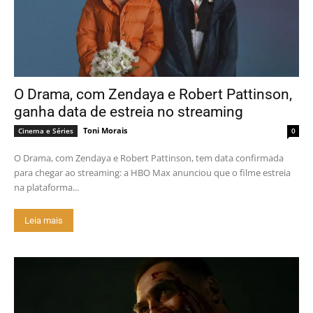
O Drama, com Zendaya e Robert Pattinson,
ganha data de estreia no streaming
Toni Morais
Cinema e Séries
0
O Drama, com Zendaya e Robert Pattinson, tem data confirmada
para chegar ao streaming: a HBO Max anunciou que o filme estreia
na plataforma...
Leia mais