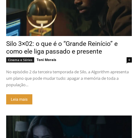
Silo 3×02: o que é o “Grande Reinício” e
como ele liga passado e presente
Toni Morais
Cinema e Séries
0
No episódio 2 da terceira temporada de Silo, a Algorithm apresenta
um plano que pode mudar tudo: apagar a memória de toda a
população...
Leia mais