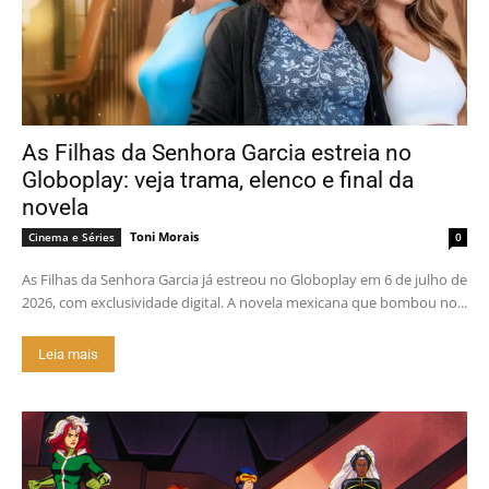
As Filhas da Senhora Garcia estreia no
Globoplay: veja trama, elenco e final da
novela
Toni Morais
Cinema e Séries
0
As Filhas da Senhora Garcia já estreou no Globoplay em 6 de julho de
2026, com exclusividade digital. A novela mexicana que bombou no...
Leia mais