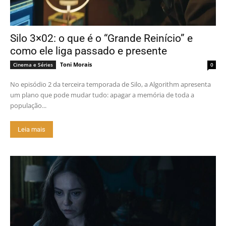
Silo 3×02: o que é o “Grande Reinício” e
como ele liga passado e presente
Toni Morais
Cinema e Séries
0
No episódio 2 da terceira temporada de Silo, a Algorithm apresenta
um plano que pode mudar tudo: apagar a memória de toda a
população...
Leia mais