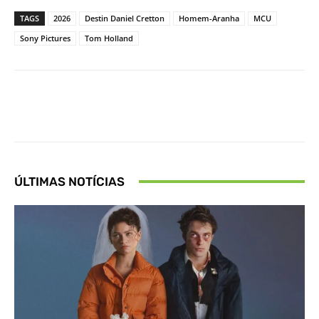
TAGS
2026
Destin Daniel Cretton
Homem-Aranha
MCU
Sony Pictures
Tom Holland
Facebook
X
Pinterest
What
ÚLTIMAS NOTÍCIAS