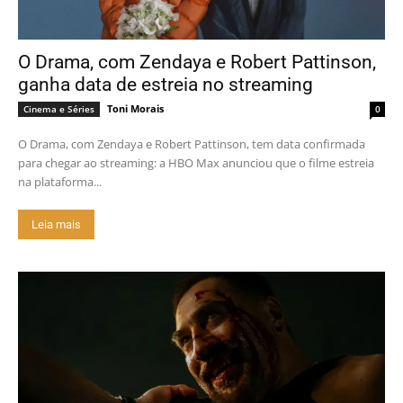
O Drama, com Zendaya e Robert Pattinson,
ganha data de estreia no streaming
Toni Morais
Cinema e Séries
0
O Drama, com Zendaya e Robert Pattinson, tem data confirmada
para chegar ao streaming: a HBO Max anunciou que o filme estreia
na plataforma...
Leia mais