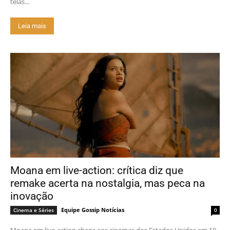
telas...
Leia mais
Moana em live-action: crítica diz que
remake acerta na nostalgia, mas peca na
inovação
Equipe Gossip Notícias
Cinema e Séries
0
Moana em live-action chega aos cinemas dos Estados Unidos em 10