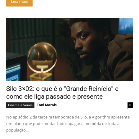
Leia mais
Silo 3×02: o que é o “Grande Reinício” e
como ele liga passado e presente
Toni Morais
Cinema e Séries
0
No episódio 2 da terceira temporada de Silo, a Algorithm apresenta
um plano que pode mudar tudo: apagar a memória de toda a
população...