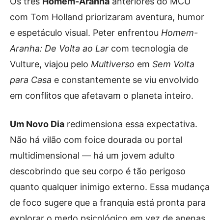
Os três
Homem-Aranha
anteriores do MCU
com Tom Holland priorizaram aventura, humor
e espetáculo visual. Peter enfrentou
Homem-
Aranha: De Volta ao Lar
com tecnologia de
Vulture, viajou pelo
Multiverso
em
Sem Volta
para Casa
e constantemente se viu envolvido
em conflitos que afetavam o planeta inteiro.
Um Novo Dia
redimensiona essa expectativa.
Não há vilão com foice dourada ou portal
multidimensional — há um jovem adulto
descobrindo que seu corpo é tão perigoso
quanto qualquer inimigo externo. Essa mudança
de foco sugere que a franquia está pronta para
explorar o medo psicológico em vez de apenas