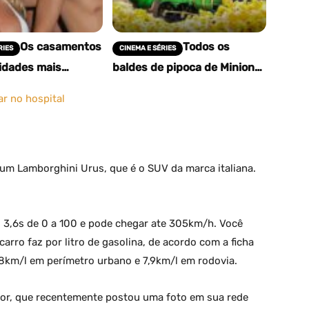
Os casamentos
Todos os
RIES
CINEMA E SÉRIES
idades mais
baldes de pipoca de Minions
antes de todos os
& Monstros: preços, designs
e onde comprar no Brasil
ar no hospital
 um Lamborghini Urus, que é o SUV da marca italiana.
s 3,6s de 0 a 100 e pode chegar ate 305km/h. Você
rro faz por litro de gasolina, de acordo com a ficha
8km/l em perímetro urbano e 7,9km/l em rodovia.
tor, que recentemente postou uma foto em sua rede