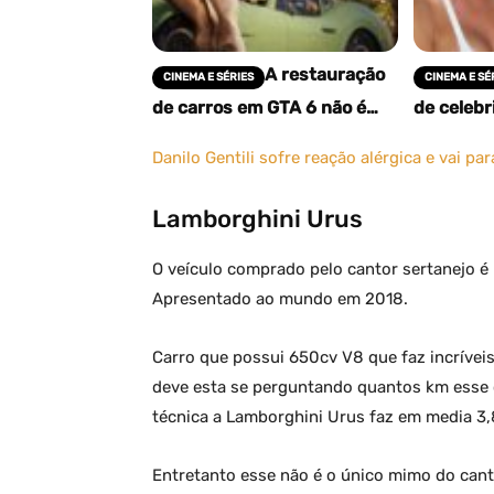
A restauração
CINEMA E SÉRIES
CINEMA E SÉ
de carros em GTA 6 não é
de celebr
apenas cópia do Forza
extravag
Horizon — é uma aposta
tempos
Danilo Gentili sofre reação alérgica e vai par
editorial diferente
Lamborghini Urus
O veículo comprado pelo cantor sertanejo é
Apresentado ao mundo em 2018.
Carro que possui 650cv V8 que faz incrívei
deve esta se perguntando quantos km esse ca
técnica a Lamborghini Urus faz em media 3,
Entretanto esse não é o único mimo do can