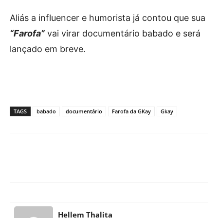
Aliás a influencer e humorista já contou que sua
“Farofa”
vai virar documentário babado e será
lançado em breve.
TAGS
babado
documentário
Farofa da GKay
Gkay
Facebook
X
Pinterest
What
Hellem Thalita