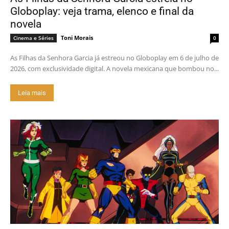
Globoplay: veja trama, elenco e final da
novela
Toni Morais
Cinema e Séries
0
As Filhas da Senhora Garcia já estreou no Globoplay em 6 de julho de
2026, com exclusividade digital. A novela mexicana que bombou no...
Leia mais