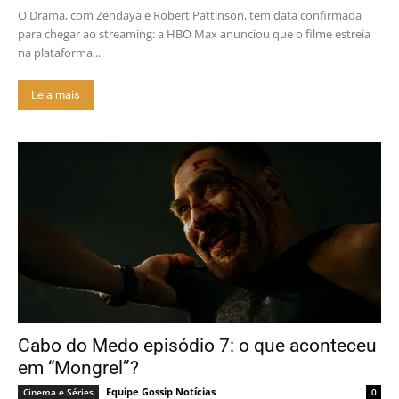
O Drama, com Zendaya e Robert Pattinson, tem data confirmada
para chegar ao streaming: a HBO Max anunciou que o filme estreia
na plataforma...
Leia mais
Cabo do Medo episódio 7: o que aconteceu
em “Mongrel”?
Equipe Gossip Notícias
Cinema e Séries
0