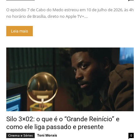
O episódio 7 de Cabo do Medo estreou em 10 de julho de 2026, às 4h
no horário de Brasília, direto no Apple TV+....
Leia mais
Silo 3×02: o que é o “Grande Reinício” e
como ele liga passado e presente
Toni Morais
Cinema e Séries
0