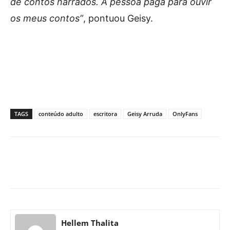
de contos narrados. A pessoa paga para ouvir
os meus contos”
, pontuou Geisy.
TAGS
conteúdo adulto
escritora
Geisy Arruda
OnlyFans
Facebook
X
Pinterest
What
Hellem Thalita