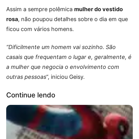
Assim a sempre polêmica
mulher do vestido
rosa
, não poupou detalhes sobre o dia em que
ficou com vários homens.
“Dificilmente um homem vai sozinho. São
casais que frequentam o lugar e, geralmente, é
a mulher que negocia o envolvimento com
outras pessoas
“, iniciou Geisy.
Continue lendo