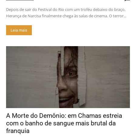
Depois de sair do Festival do Rio com um troféu debaixo do braço,
Herança de Narcisa finalmente chega às salas de cinema. O terror...
Leia mais
A Morte do Demônio: em Chamas estreia
com o banho de sangue mais brutal da
franquia