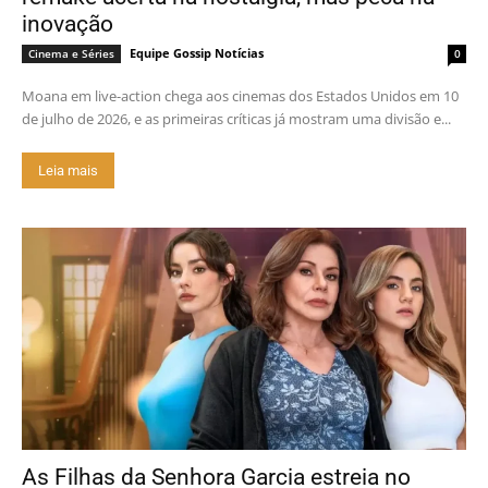
inovação
Equipe Gossip Notícias
Cinema e Séries
0
Moana em live-action chega aos cinemas dos Estados Unidos em 10
de julho de 2026, e as primeiras críticas já mostram uma divisão e...
Leia mais
As Filhas da Senhora Garcia estreia no