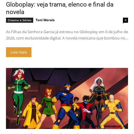
Globoplay: veja trama, elenco e final da
novela
Toni Morais
Cinema e Séries
0
As Filhas da Senhora Garcia já estreou no Globoplay em 6 de julho de
2026, com exclusividade digital. A novela mexicana que bombou no...
Leia mais