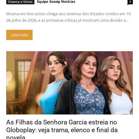
Equipe Gossip Notícias
Cinema e Séries
0
Moana em live-action chega aos cinemas dos Estados Unidos em 10
de julho de 2026, e as primeiras críticas já mostram uma divisão e...
Leia mais
As Filhas da Senhora Garcia estreia no
Globoplay: veja trama, elenco e final da
novela