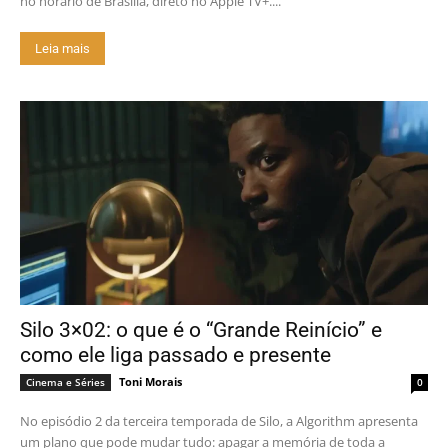
no horário de Brasília, direto no Apple TV+....
Leia mais
Silo 3×02: o que é o “Grande Reinício” e
como ele liga passado e presente
Toni Morais
Cinema e Séries
0
No episódio 2 da terceira temporada de Silo, a Algorithm apresenta
um plano que pode mudar tudo: apagar a memória de toda a