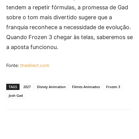
tendem a repetir fórmulas, a promessa de Gad
sobre o tom mais divertido sugere que a
franquia reconhece a necessidade de evolução.
Quando Frozen 3 chegar às telas, saberemos se
a aposta funcionou.
Fonte:
thedirect.com
TAGS
2027
Disney Animation
Filmes Animados
Frozen 3
Josh Gad
Facebook
X
Pinterest
What