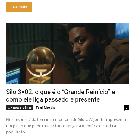
Leia mais
Silo 3×02: o que é o “Grande Reinício” e
como ele liga passado e presente
Toni Morais
Cinema e Séries
0
No episódio 2 da terceira temporada de Silo, a Algorithm apresenta
um plano que pode mudar tudo: apagar a memória de toda a
população...