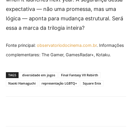
expectativa — não uma promessa, mas uma
lógica — aponta para mudança estrutural. Será
essa a marca da trilogia inteira?
Fonte principal:
observatoriodocinema.com.br
. Informações
complementares: The Gamer, GamesRadar+, Kotaku.
TAGS
diversidade em jogos
Final Fantasy VII Rebirth
Naoki Hamaguchi
representação LGBTQ+
Square Enix
Facebook
X
Pinterest
What