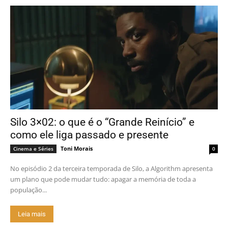
Silo 3×02: o que é o “Grande Reinício” e
como ele liga passado e presente
Toni Morais
Cinema e Séries
0
No episódio 2 da terceira temporada de Silo, a Algorithm apresenta
um plano que pode mudar tudo: apagar a memória de toda a
população...
Leia mais