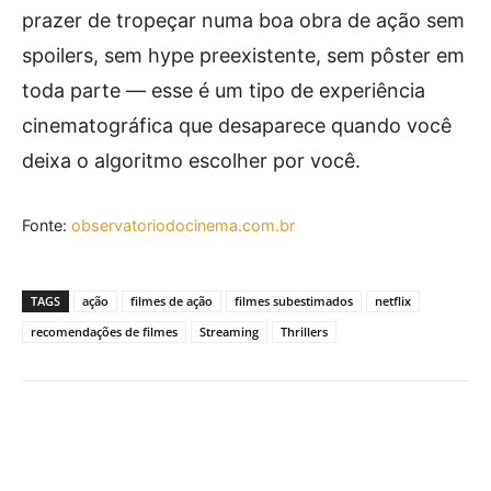
prazer de tropeçar numa boa obra de ação sem
spoilers, sem hype preexistente, sem pôster em
toda parte — esse é um tipo de experiência
cinematográfica que desaparece quando você
deixa o algoritmo escolher por você.
Fonte:
observatoriodocinema.com.br
TAGS
ação
filmes de ação
filmes subestimados
netflix
recomendações de filmes
Streaming
Thrillers
Facebook
X
Pinterest
What