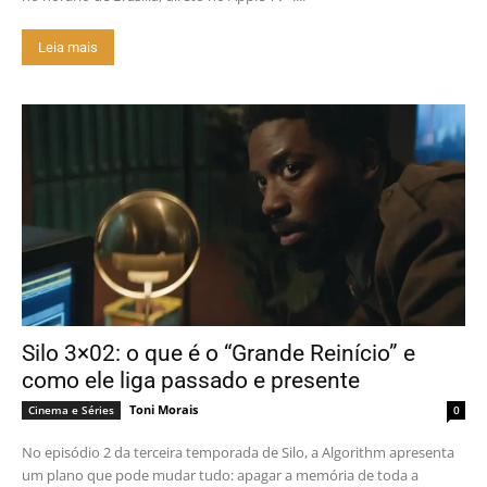
Leia mais
Silo 3×02: o que é o “Grande Reinício” e
como ele liga passado e presente
Toni Morais
Cinema e Séries
0
No episódio 2 da terceira temporada de Silo, a Algorithm apresenta
um plano que pode mudar tudo: apagar a memória de toda a