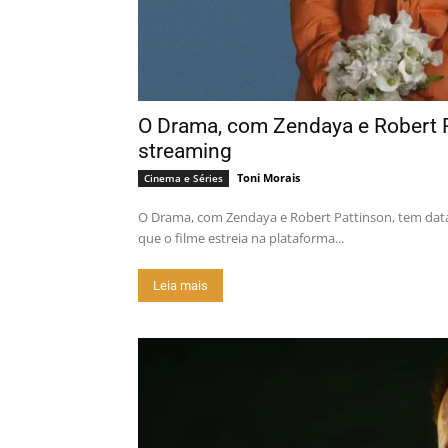
O Drama, com Zendaya e Robert P
streaming
Toni Morais
Cinema e Séries
O Drama, com Zendaya e Robert Pattinson, tem dat
que o filme estreia na plataforma...
Leia mais