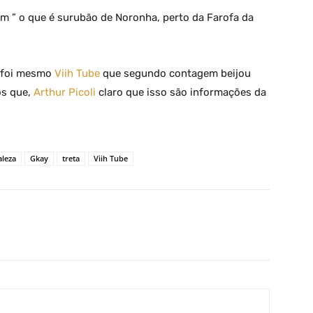
m ” o que é surubão de Noronha, perto da Farofa da
l foi mesmo
Viih Tube
que segundo contagem beijou
os que,
Arthur Picoli
claro que isso são informações da
aleza
Gkay
treta
Viih Tube
X
Pinterest
WhatsApp
Linkedin