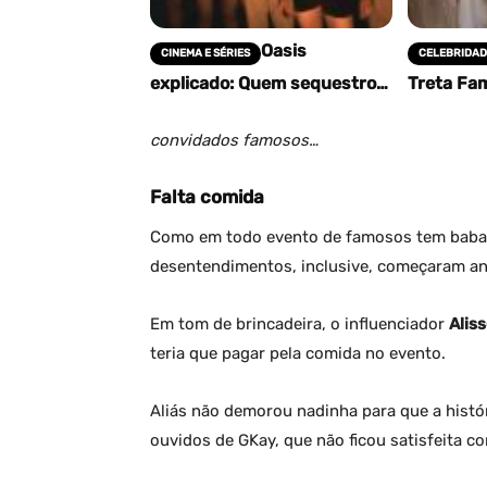
Oasis
CINEMA E SÉRIES
CELEBRIDAD
explicado: Quem sequestrou
Treta Fam
Celia e o que acontece no
Brasil! Fi
final da série?
Birkheue
convidados famosos…
Agressão
Falta comida
Como em todo evento de famosos tem babado
desentendimentos, inclusive, começaram a
Em tom de brincadeira, o influenciador
Alis
teria que pagar pela comida no evento.
Aliás não demorou nadinha para que a histór
ouvidos de GKay, que não ficou satisfeita c