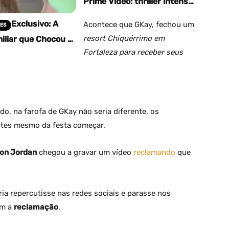
Prime Video: thriller intenso
com química forte
Exclusivo: A
Acontece que GKay, fechou um
ES
resort Chiquérrimo em
iliar que Chocou o
lho de Letícia
Fortaleza para receber seus
r Acusa Mãe de
 e Mentiras,…
, na farofa de GKay não seria diferente, os
ntes mesmo da festa começar.
son Jordan
chegou a gravar um vídeo
reclamando
que
ia repercutisse nas redes sociais e parasse nos
om a
reclamação
.