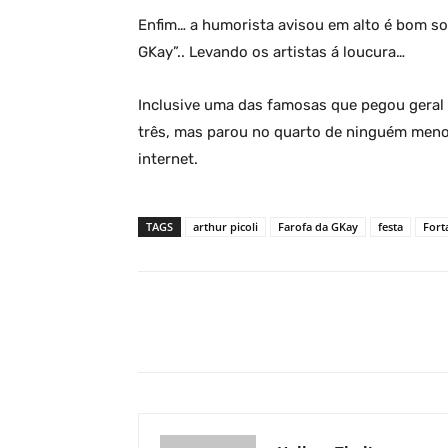
Enfim… a humorista avisou em alto é bom so
GKay”.. Levando os artistas á loucura…
Inclusive uma das famosas que pegou gera
três, mas parou no quarto de ninguém men
internet.
TAGS
arthur picoli
Farofa da GKay
festa
Fort
Facebook
Share