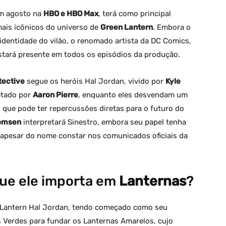
 em agosto na
HBO e HBO Max
, terá como principal
mais icônicos do universo de
Green Lantern
. Embora o
a identidade do vilão, o renomado artista da DC Comics,
estará presente em todos os episódios da produção.
tective
segue os heróis Hal Jordan, vivido por
Kyle
retado por
Aaron Pierre
, enquanto eles desvendam um
 que pode ter repercussões diretas para o futuro do
homsen
interpretará Sinestro, embora seu papel tenha
 apesar do nome constar nos comunicados oficiais da
que ele importa em
Lanternas
?
n Lantern Hal Jordan, tendo começado como seu
s Verdes para fundar os Lanternas Amarelos, cujo