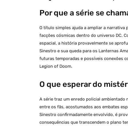
indica possível morte de
atores, 
herói humano no universo
curiosid
Por que a série se cha
DC
O título simples ajuda a ampliar a narrativ
facções cósmicas dentro do universo DC. Com
espacial, a história provavelmente se aprof
Sinestro e sua queda para os Lanternas Amar
futuras temporadas e possíveis conexões c
Legion of Doom.
O que esperar do mistér
A série traz um enredo policial ambientado
entre os fãs, acostumados aos embates espa
Sinestro confirmadamente envolvido, é prov
consequências que transcendem o plano ter