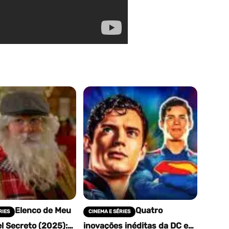
Elenco de Meu
Quatro
RIES
CINEMA E SÉRIES
l Secreto (2025):
inovações inéditas da DC em