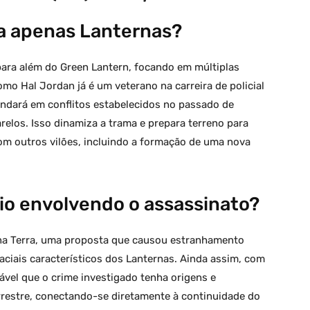
personagens e
Superman 2: Man of
ades
Tomorrow
ma apenas Lanternas?
a para além do Green Lantern, focando em múltiplas
o Hal Jordan já é um veterano na carreira de policial
undará em conflitos estabelecidos no passado de
elos. Isso dinamiza a trama e prepara terreno para
om outros vilões, incluindo a formação de uma nova
io envolvendo o assassinato?
 na Terra, uma proposta que causou estranhamento
ciais característicos dos Lanternas. Ainda assim, com
ável que o crime investigado tenha origens e
restre, conectando-se diretamente à continuidade do