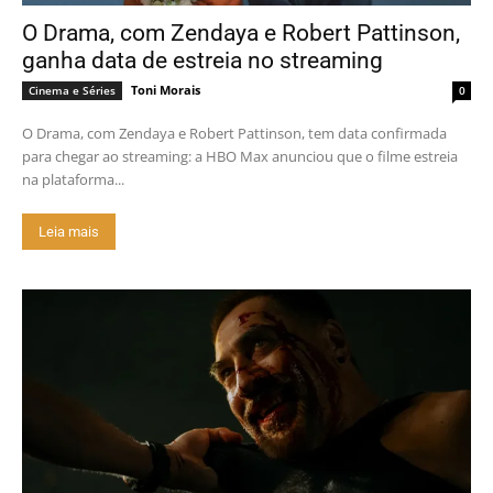
O Drama, com Zendaya e Robert Pattinson,
ganha data de estreia no streaming
Toni Morais
Cinema e Séries
0
O Drama, com Zendaya e Robert Pattinson, tem data confirmada
para chegar ao streaming: a HBO Max anunciou que o filme estreia
na plataforma...
Leia mais