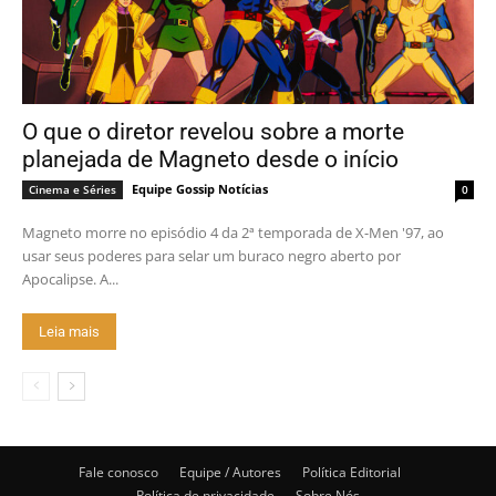
O que o diretor revelou sobre a morte
planejada de Magneto desde o início
Equipe Gossip Notícias
Cinema e Séries
0
Magneto morre no episódio 4 da 2ª temporada de X-Men '97, ao
usar seus poderes para selar um buraco negro aberto por
Apocalipse. A...
Leia mais
Fale conosco
Equipe / Autores
Política Editorial
Política de privacidade
Sobre Nós