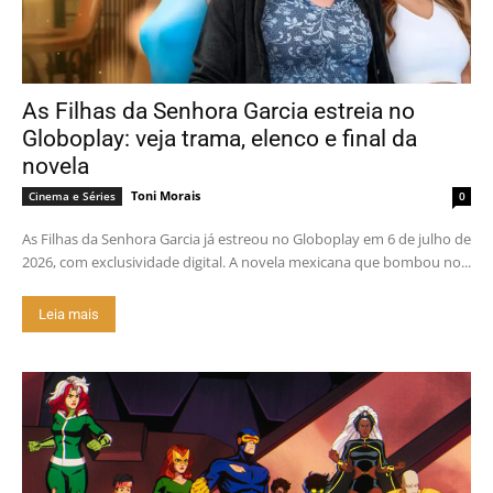
As Filhas da Senhora Garcia estreia no
Globoplay: veja trama, elenco e final da
novela
Toni Morais
Cinema e Séries
0
As Filhas da Senhora Garcia já estreou no Globoplay em 6 de julho de
2026, com exclusividade digital. A novela mexicana que bombou no...
Leia mais