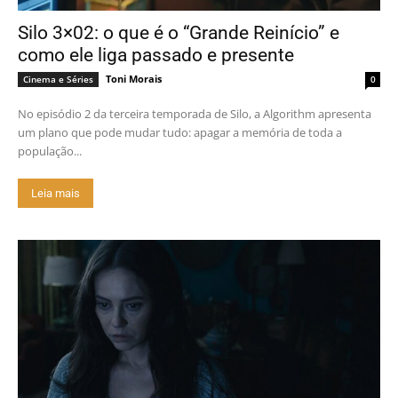
Silo 3×02: o que é o “Grande Reinício” e
como ele liga passado e presente
Toni Morais
Cinema e Séries
0
No episódio 2 da terceira temporada de Silo, a Algorithm apresenta
um plano que pode mudar tudo: apagar a memória de toda a
população...
Leia mais