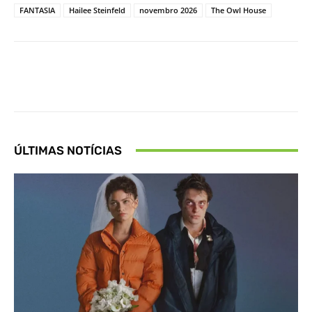
FANTASIA
Hailee Steinfeld
novembro 2026
The Owl House
Facebook
X
Pinterest
What
ÚLTIMAS NOTÍCIAS