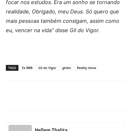
focar nos estudos. Era um sonho se tornando
realidade, Obrigado, meu Deus. Só quero que
mais pessoas também consigam, assim como
eu, vencer na vida” disse Gil do Vigor.
TAGS
Ex BBB
Gil do Vigor
globo
Reality show
Facebook
X
Pinterest
What
Hellem Thalita