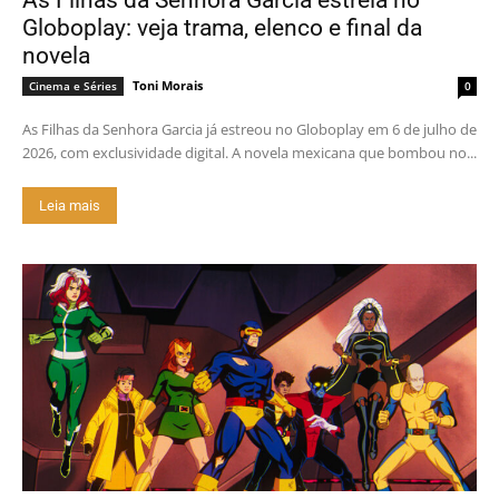
As Filhas da Senhora Garcia estreia no
Globoplay: veja trama, elenco e final da
novela
Toni Morais
Cinema e Séries
0
As Filhas da Senhora Garcia já estreou no Globoplay em 6 de julho de
2026, com exclusividade digital. A novela mexicana que bombou no...
Leia mais