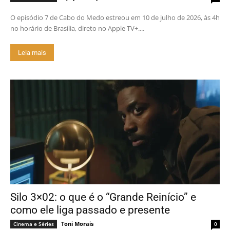
O episódio 7 de Cabo do Medo estreou em 10 de julho de 2026, às 4h
no horário de Brasília, direto no Apple TV+....
Leia mais
Silo 3×02: o que é o “Grande Reinício” e
como ele liga passado e presente
Toni Morais
Cinema e Séries
0