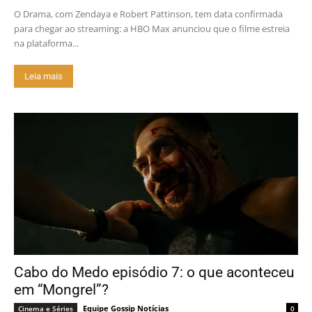
O Drama, com Zendaya e Robert Pattinson, tem data confirmada
para chegar ao streaming: a HBO Max anunciou que o filme estreia
na plataforma...
Leia mais
Cabo do Medo episódio 7: o que aconteceu
em “Mongrel”?
Equipe Gossip Notícias
Cinema e Séries
0